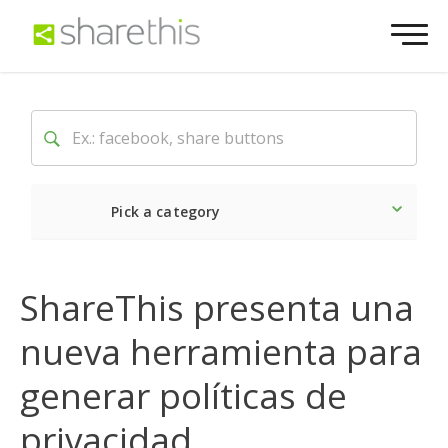
Pick a category
Lo último
ShareThis presenta una
Social
nueva herramienta para
Comercialización
generar políticas de
privacidad
Página web