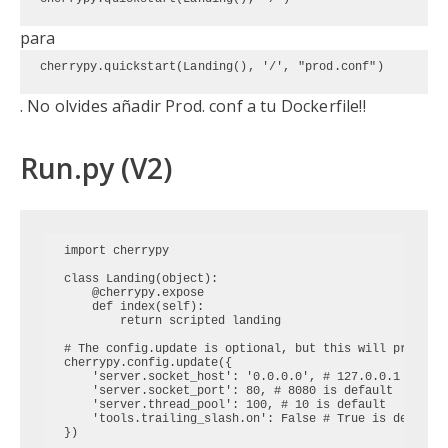
para
cherrypy.quickstart(Landing(), '/', "prod.conf")
. No olvides añadir Prod. conf a tu Dockerfile!!
Run.py (V2)
import cherrypy

class Landing(object):

    @cherrypy.expose

    def index(self):

        return scripted landing
# The config.update is optional, but this will prevent 
cherrypy.config.update({

    'server.socket_host': '0.0.0.0', # 127.0.0.1 is def
    'server.socket_port': 80, # 8080 is default

    'server.thread_pool': 100, # 10 is default

    'tools.trailing_slash.on': False # True is default

})
