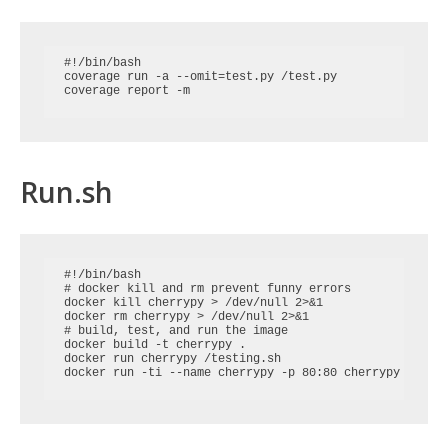
#!/bin/bash

coverage run -a --omit=test.py /test.py

Run.sh
#!/bin/bash

# docker kill and rm prevent funny errors

docker kill cherrypy > /dev/null 2>&1

docker rm cherrypy > /dev/null 2>&1

# build, test, and run the image

docker build -t cherrypy .

docker run cherrypy /testing.sh
