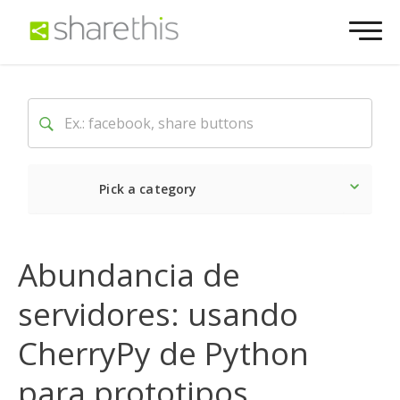
Pick a category
Lo último
Social
Come
Abundancia de
servidores: usando
CherryPy de Python
para prototipos