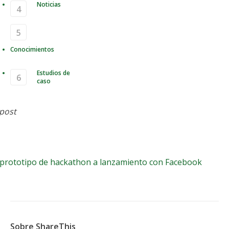
Noticias
Conocimientos
Estudios de
caso
Desde un prototipo de
 post
thon a lanzamiento con Facebook
prototipo de hackathon a lanzamiento con Facebook
Sobre ShareThis