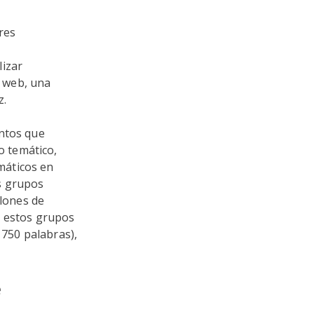
res
lizar
 web, una
z.
entos que
 temático,
máticos en
s grupos
llones de
n estos grupos
 750 palabras),
e