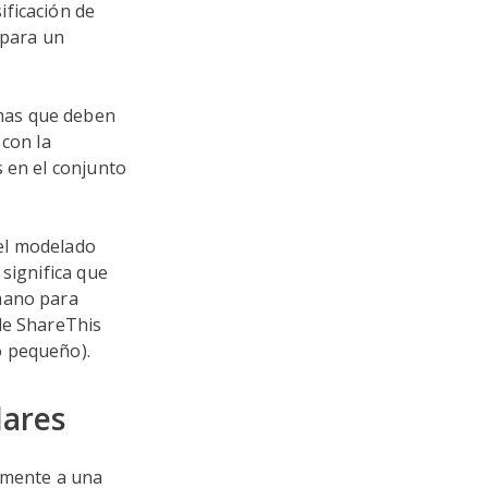
ificación de
 para un
mas que deben
 con la
 en el conjunto
 el modelado
significa que
 mano para
de ShareThis
o pequeño).
lares
azmente a una