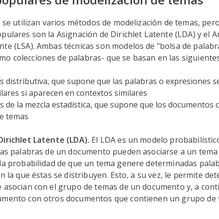
d se utilizan varios métodos de modelización de temas, pero
pulares son la Asignación de Dirichlet Latente (LDA) y el An
te (LSA). Ambas técnicas son modelos de "bolsa de palabra
o colecciones de palabras- que se basan en las siguientes
is distributiva, que supone que las palabras o expresiones se
lares si aparecen en contextos similares
is de la mezcla estadística, que supone que los documentos
de temas
Dirichlet Latente (LDA).
El LDA es un modelo probabilístic
 las palabras de un documento pueden asociarse a un tema
 la probabilidad de que un tema genere determinadas palab
n la que éstas se distribuyen. Esto, a su vez, le permite de
e asocian con el grupo de temas de un documento y, a cont
umento con otros documentos que contienen un grupo de t