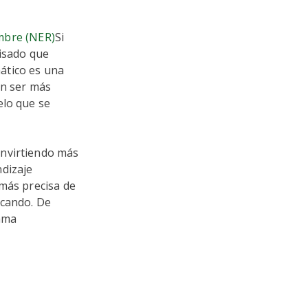
mbre (NER)
Si
visado que
ático es una
en ser más
elo que se
invirtiendo más
ndizaje
 más precisa de
scando. De
lama