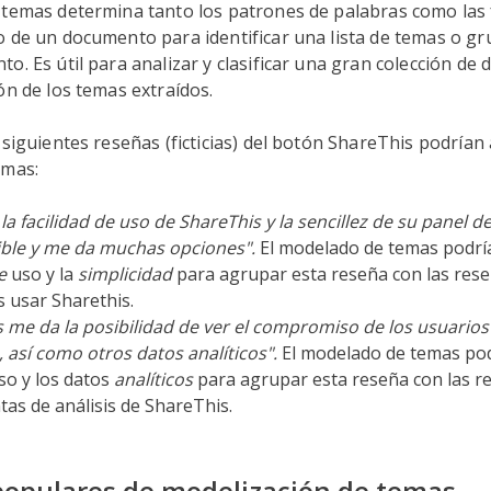
 temas determina tanto los patrones de palabras como las 
o de un documento para identificar una lista de temas o g
o. Es útil para analizar y clasificar una gran colección d
ón de los temas extraídos.
 siguientes reseñas (ficticias) del botón ShareThis podría
emas:
la facilidad de uso de ShareThis y la sencillez de su panel de
xible y me da muchas opciones".
El modelado de temas podría
e
uso y la
simplicidad
para agrupar esta reseña con las rese
es usar Sharethis.
 me da la posibilidad de ver el compromiso de los usuarios
 así como otros datos analíticos".
El modelado de temas pod
o y los datos
analíticos
para agrupar esta reseña con las r
as de análisis de ShareThis.
opulares de modelización de temas