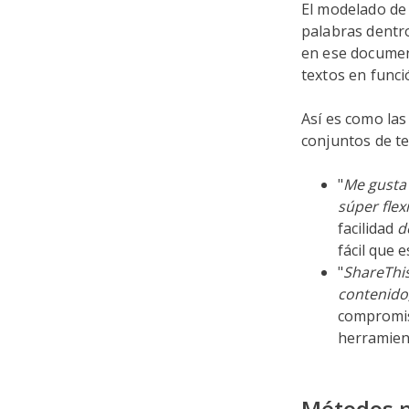
El modelado de
palabras dentr
en ese document
textos en funci
Así es como las
conjuntos de t
"
Me gusta 
súper fle
facilidad
d
fácil que 
"
ShareThis
contenido,
compromis
herramient
Métodos p