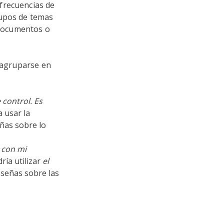
frecuencias de
rupos de temas
e documentos o
n agruparse en
 control. Es
 usar la
ñas sobre lo
 con mi
ría utilizar
el
eseñas sobre las