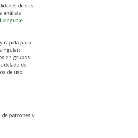
didades de sus
 análisis
l lenguaje
 y rápida para
singular:
tos en grupos
modelado de
sos de uso
o de patrones y