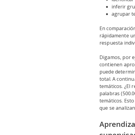
inferir gr
agrupar t
En comparación
rápidamente un
respuesta indiv
Digamos, por e
contienen apro
puede determin
total. A conti
temáticos. ¿El 
palabras (500.
temáticos. Esto
que se analizan
Aprendiza
supervisa