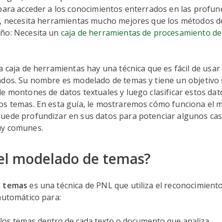
para acceder a los conocimientos enterrados en las profun
s, necesita herramientas mucho mejores que los métodos de
ño: Necesita un
caja de herramientas de procesamiento de
a caja de herramientas hay una técnica que es fácil de usar
ados. Su nombre es modelado de temas y tiene un objetivo 
e montones de datos textuales y luego clasificar estos da
os temas. En esta guía, le mostraremos cómo funciona el 
uede profundizar en sus datos para potenciar algunos ca
uy comunes.
el modelado de temas?
e temas
es una técnica de PNL que utiliza el reconocimient
automático para:
r los temas dentro de cada texto o documento que analiza