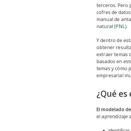
terceros. Pero 
cofres de dato
manual de anta
natural (PNL)
.
Y dentro de est
obtener result
extraer temas d
basados en est
temas y cómo p
empresarial m
¿Qué es 
El modelado d
el aprendizaje 
identifica