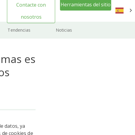
Herramientas del sitio
Contacte con
web Inicio de sesión
nosotros
ES
Tendencias
Noticias
emas es
os
e datos, ya
 de cookies de