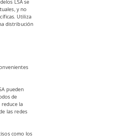
odelos LSA se
tuales, y no
ficas. Utiliza
a distribución
convenientes
LSA pueden
todos de
o reduce la
de las redes
isos como los