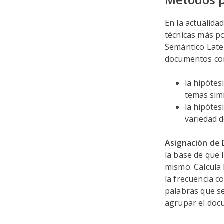
En la actualida
técnicas más po
Semántico Laten
documentos com
la hipótes
temas simi
la hipótes
variedad 
Asignación de 
la base de que
mismo. Calcula
la frecuencia co
palabras que s
agrupar el doc