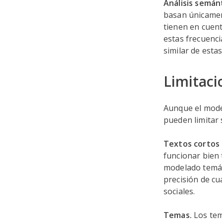
Análisis semán
basan únicament
tienen en cuent
estas frecuenc
similar de esta
Limitaci
Aunque el mode
pueden limitar 
Textos cortos 
funcionar bien
modelado temát
precisión de cu
sociales.
Temas.
Los te