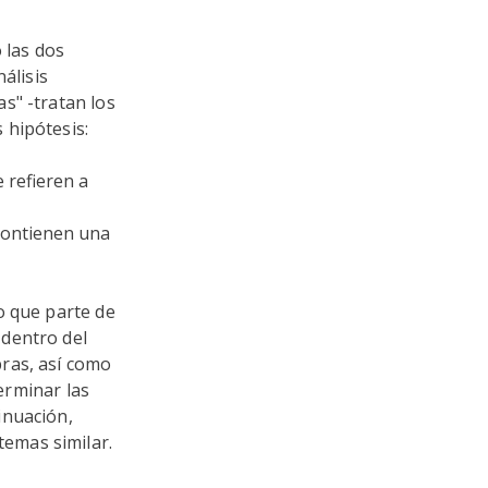
 las dos
álisis
s" -tratan los
 hipótesis:
 refieren a
 contienen una
o que parte de
 dentro del
ras, así como
terminar las
inuación,
emas similar.