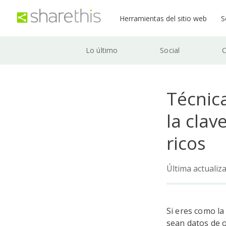
Herramientas del sitio web
S
Lo último
Social
C
Técnic
la cla
ricos
Última actualiz
Si eres como la
sean datos de o