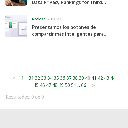
Data Privacy Rankings for Third
Consecutive Quarter
Noticias
NOV 13
Presentamos los botones de
compartir más inteligentes para
acelerar la compartición y la
participación en el sitio web
Posts
1
...
31
32
33
34
35
36
37
38
39
40
41
42
43
44
<
45
46
47
48
49
50
51
...
66
pagination
>
Resultados: 0 de 0