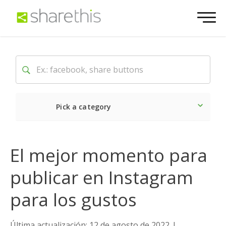
Pick a category
Lo último
Social
Come
El mejor momento para
publicar en Instagram
para los gustos
Última actualización: 12 de agosto de 2022
|