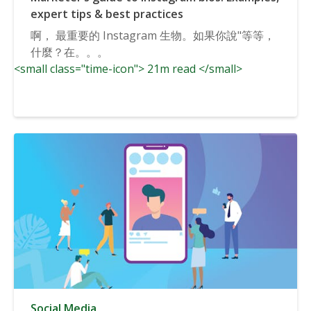
expert tips & best practices
啊， 最重要的 Instagram 生物。如果你說"等等，
什麼？在。。。
<small class="time-icon"> 21m read </small>
Social Media