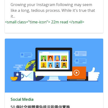
Growing your Instagram following may seem
like a long, tedious process. While it's true that
it...
<small class="time-icon"> 22m read </small>
Social Media
50 個社交媒體廣告提示和最佳實務