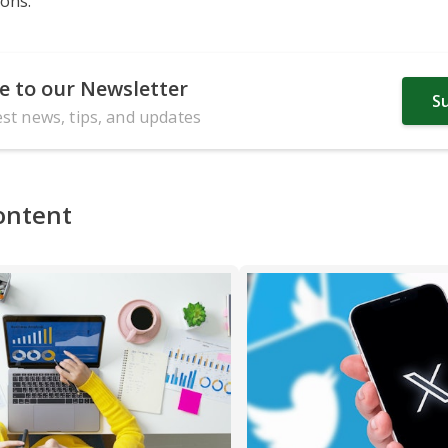
ions.
e to our Newsletter
S
est news, tips, and updates
ontent