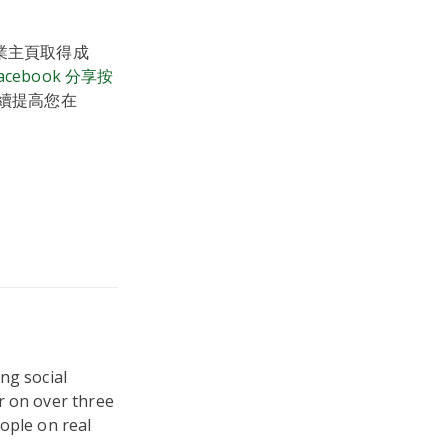
業主頁取得成
acebook 分享按
續提高您在
ng social
r on over three
ople on real