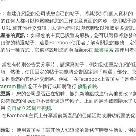
子：
創建介紹您的公司或您自己的帖子。將其添加到個人資料的
面的任何人都可以輕鬆瞭解您的工作以及頁面的內容。使用帖子
 URL 或其他社交資訊，以便他們可以與您聯繫以獲取更多資訊
或產品的資訊：
如果您的主頁已設置為服務，您可以選擇將您發
頂部的精選帖子。這是Facebook使用者了解有關您的服務，
訊的另一種方式，它還將説明您的頁面顯示在
臉書搜索
當使用者
。
：
當您有特別公告要分享時，請撰寫帖子，例如您想重點介紹的
獎項。然後，使用固定的帖子功能將公告固定到「精選」部分。
叉推廣您的其他社交網路。例如，在Facebook上置頂帖子是
stagram 贈品
您正在執行或即將運行
優酷首映
.
或更新：
您的公司是否正在招聘、搬到新地點或進行其他更改？
以確保您的Feed中不會錯過這些帖子。上面的屏幕截圖顯示了 O
共用
公司成立25周年視頻
.
：
在Facebook主頁上分享當前新產品的促銷活動或網站範圍的
。
的活動：
使用置頂帖子讓其他人知道您的業務何時發生活動，例