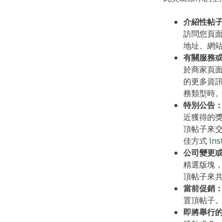
介紹性帖
訪問您頁
地址、網站
有關服務
於商家頁面
的更多資
務類型時
特別公告
近獲得的
頂帖子來交
佳方式
In
公司變更
精選版塊，
頂帖子來
當前促銷
置頂帖子
即將舉行