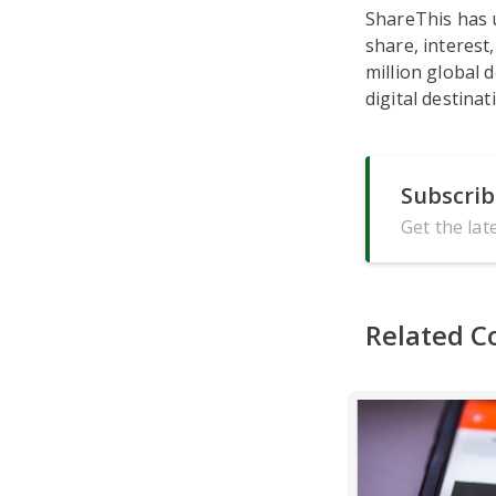
ShareThis has u
share, interest
million global 
digital destinat
Subscrib
Get the lat
Related C