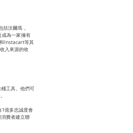
包括沃爾瑪，
馬遜最近成為一家擁有
stacart等其
收入來源的收
堆棧工具。他們可
樣。
來自1億多忠誠度會
與消費者建立聯