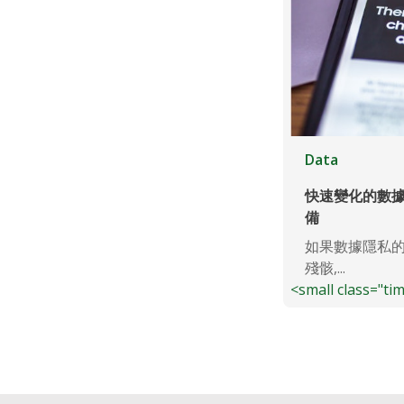
Data
快速變化的數
備
如果數據隱私
殘骸,...
<small class="ti