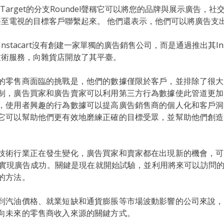
 Target的分支Roundel聲稱它可以將您的品牌與展示廣告，
甚至電視的目標客戶聯繫起來。 他們還表示，他們可以將廣告支
Instacart沒有創建一家單獨的廣告銷售公司，而是通過推出其Insta
技術服務，向雜貨店開放了其平臺。
的零售商面臨的挑戰是，他們的數據僅限於客戶，並排除了很大
制，廣告買家和廣告賣家可以利用第三方行為數據使此管道更加
，使用者興趣的行為數據可以提高廣告銷售商的個人化和客戶洞
它可以幫助他們更有效地磨練正確的目標受眾，並幫助他們創造
技術行業正在發生變化，廣告買家和賣家都在出現新的機會，可
情況下實現廣告成功。關鍵是現在就開始試驗，並利用將來可以訪問
的方法。
到汽油價格、就業短缺和通貨膨脹等市場波動影響的公司來說，
向未來的零售商收入來源的關鍵方式。