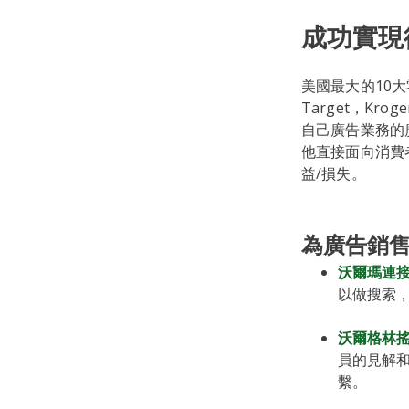
成功實現
美國最大的10
Target，Kro
自己廣告業務的廣告
他直接面向消費
益/損失。
為廣告銷
沃爾瑪連
以做搜索
沃爾格林
員的見解
繫。