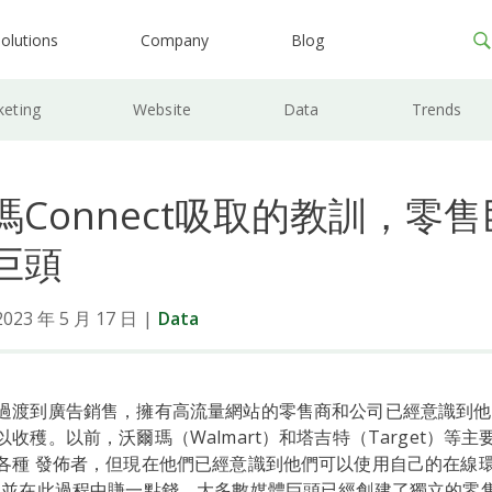
olutions
Company
Blog
keting
Website
Data
Trends
瑪Connect吸取的教訓，零
巨頭
3 年 5 月 17 日
|
Data
過渡到廣告銷售，擁有高流量網站的零售商和公司已經意識到他
收穫。以前，沃爾瑪（Walmart）和塔吉特（Target）等
各種 發佈者，但現在他們已經意識到他們可以使用自己的在線
，並在此過程中賺一點錢。大多數媒體巨頭已經創建了獨立的零