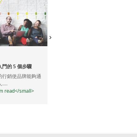
Data
門的 5 個步驟
看相似建模的幕後花絮
的行銷使品牌能夠通
在當今快節奏的數字市場中，保持競
...
重中之重。這意味著,...
7m read</small>
<small class="time-icon">7m read</s