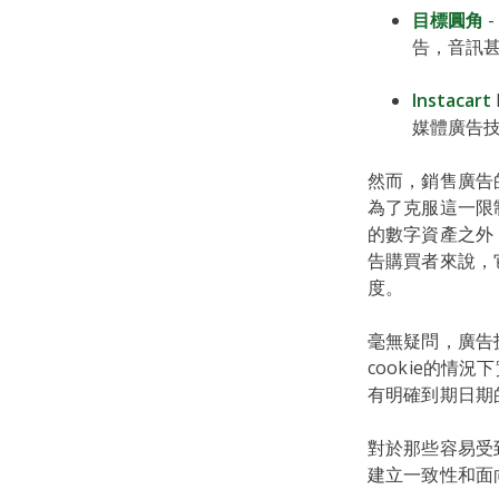
目標圓角
-
告，音訊
Instacart
媒體廣告
然而，銷售廣告
為了克服這一限
的數字資產之外
告購買者來說，
度。
毫無疑問，廣告
cookie的
有明確到期日期
對於那些容易受
建立一致性和面