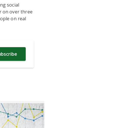
ng social
r on over three
ople on real
ubscribe