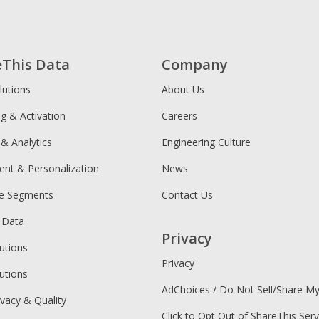
eThis Data
Company
lutions
About Us
ng & Activation
Careers
 & Analytics
Engineering Culture
ent & Personalization
News
ce Segments
Contact Us
 Data
Privacy
utions
Privacy
utions
AdChoices / Do Not Sell/Share M
ivacy & Quality
Click to Opt Out of ShareThis Serv