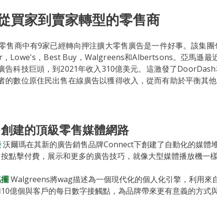
從買家到賣家轉型的零售商
大零售商中有9家已經轉向押注擴大零售廣告是一件好事。該集團
ger，Lowe's，Best Buy，Walgreens和Albertsons。亞
科技巨頭，到2021年收入310億美元。這激發了DoorDash和In
者的數位原住民出售在線廣告以獲得收入，從而有助於平衡其他
售創建的頂級零售媒體網路
接
沃爾瑪在其新的廣告銷售品牌Connect下創建了自動化的媒體
，按點擊付費，展示和更多的廣告技巧，就像大型媒體播放機一
搖擺
Walgreens將wag描述為一個現代化的個人化引擎，利用
和10億個與客戶的每日數字接觸點，為品牌帶來更有意義的方式