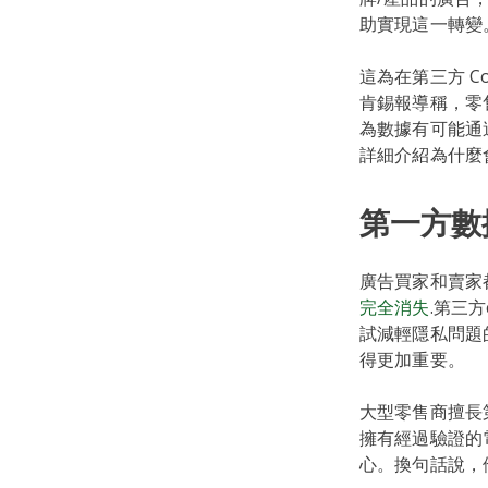
助實現這一轉變
這為在第三方 C
肯錫報導稱，零
為數據有可能通
詳細介紹為什麼
第一方數
廣告買家和賣家
完全消失
.第三
試減輕隱私問題
得更加重要。
大型零售商擅長
擁有經過驗證的
心。換句話說，