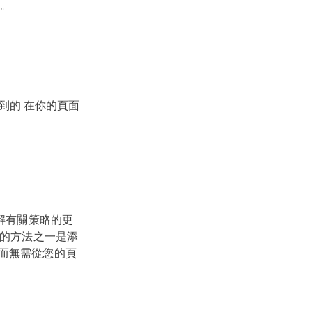
量。
看到的 在你的頁面
了解有關策略的更
單的方法之一是添
,而無需從您的頁