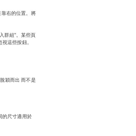
放在靠右的位置。將
加入群組"。某些頁
忽視這些按鈕。
以脫穎而出 而不是
同的尺寸適用於