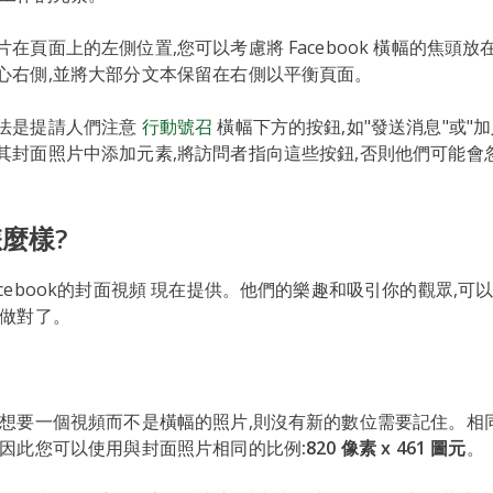
在頁面上的左側位置,您可以考慮將 Facebook 橫幅的焦頭
心右側,並將大部分文本保留在右側以平衡頁面。
法是提請人們注意
行動號召
橫幅下方的按鈕,如"發送消息"或"
其封面照片中添加元素,將訪問者指向這些按鈕,否則他們可能會
麼樣?
cebook的封面視頻 現在提供。他們的樂趣和吸引你的觀眾,可
你做對了。
您想要一個視頻而不是橫幅的照片,則沒有新的數位需要記住。相
,因此您可以使用與封面照片相同的比例
:820 像素 x 461
圖元
。