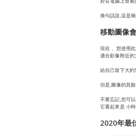
於在電腦上查看
換句話說,這是
移動圖像會
現在， 您使用
適合影像附近的
給自己留下大約
但是,圖像的其
不要忘記,您可以
它看起來是 小
2020年最佳