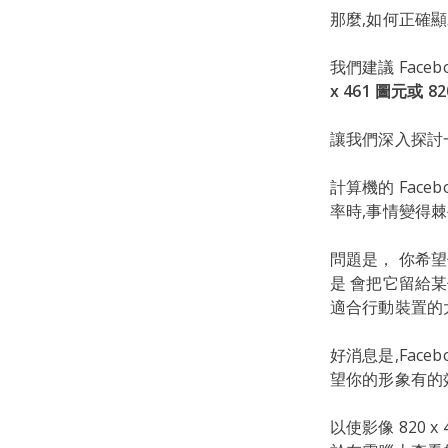
那麼,如何正確
我們建議 Faceb
x 461 圖元
或 82
讓我們深入探討
計算機的 Face
率時,事情變得
問題是， 你希
是 會把它留給某
適合行動裝置的
好消息是,Fac
望你的形象有的
以使影像 820 