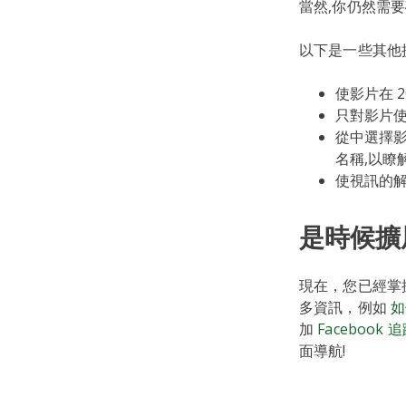
當然,你仍然需
以下是一些其他提示
使影片在 2
只對影片使
從中選擇影
名稱,以瞭
使視訊的解析
是時候擴展
現在，您已經掌
多資訊，例如
如
加
Facebook
面導航!