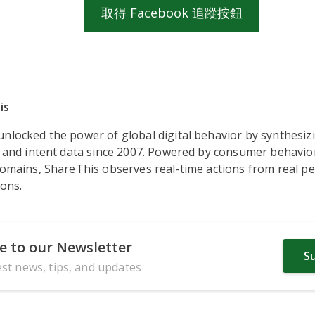
取得 Facebook 追蹤按鈕
is
nlocked the power of global digital behavior by synthesizi
, and intent data since 2007. Powered by consumer behavio
domains, ShareThis observes real-time actions from real pe
ions.
e to our Newsletter
S
est news, tips, and updates