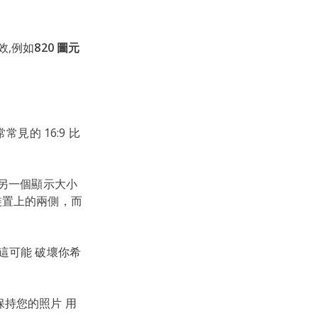
效,例如
820 圖元
常見的 16:9 比
另一個顯示大小
動裝置上的兩側，而
,這可能 破壞你希
時保持您的照片 用