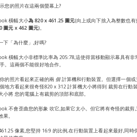
顯示您的照片在這兩個螢幕上?
ook 橫幅大小
為 820 x 461.25 圖元
(向上或向下捨入為整數也有
0 圖元 x 462 圖元
)。
一下「為什麼」,好嗎?
book 橫幅大小非標準比率為 205:78,這使得當移動顯示幕具有非常
棘手。這兩個不能很好地合作。
望你的照片看起來正確的兩
個
計算機和行動裝置。但選擇一個或
個地方看起來很奇怪820 x 312 計算機大小將得到 裁剪在行
大小將 您的電腦上有裁剪的頂部和底部。
ebook 不會歪曲您的形象 吹它,如果它太小。但它將有奇怪的裁剪
效果。
x 461.25 像素,您堅持 16:9 的比例,在行動裝置上看起來最好,同