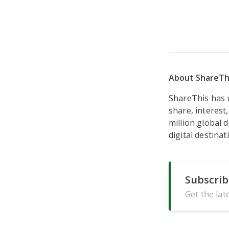
About ShareTh
ShareThis has u
share, interest
million global 
digital destinat
Subscrib
Get the lat