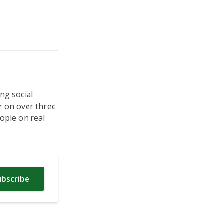
ng social
r on over three
ople on real
ubscribe