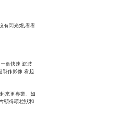
沒有閃光燈,看看
加一個快速 濾波
是製作影像 看起
看起來更專業。如
照片顯得顆粒狀和