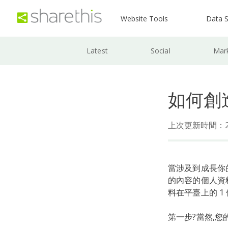
Website Tools
Data S
Latest
Social
Mar
如何創造
上次更新時間：202
當涉及到成長你的
的內容的個人資
料在平臺上的 
第一步?當然,