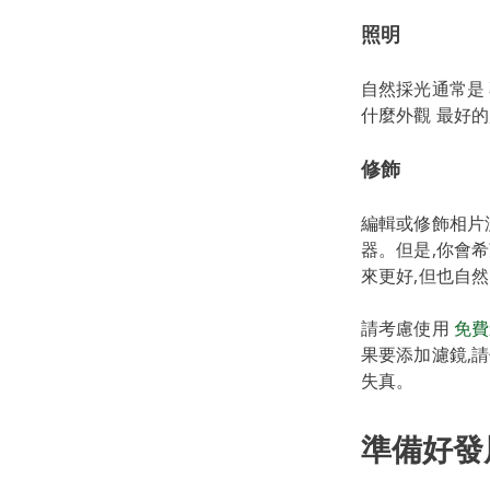
照明
自然採光通常是
什麼外觀 最好
修飾
編輯或修飾相片沒
器。但是,你會
來更好,但也自
請考慮使用
免費
果要添加濾鏡,
失真。
準備好發展您