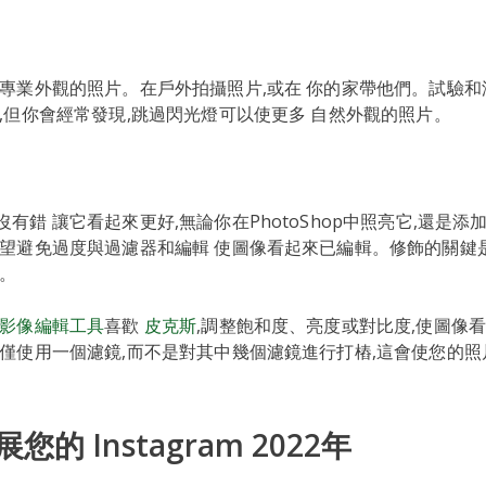
 專業外觀的照片。在戶外拍攝照片,或在 你的家帶他們。試驗和
的,但你會經常發現,跳過閃光燈可以使更多 自然外觀的照片。
有錯 讓它看起來更好,無論你在PhotoShop中照亮它,還是添
希望避免過度與過濾器和編輯 使圖像看起來已編輯。修飾的關鍵
然。
影像編輯工具
喜歡
皮克斯
,調整飽和度、亮度或對比度,使圖像
請僅使用一個濾鏡,而不是對其中幾個濾鏡進行打樁,這會使您的
的 Instagram 2022年