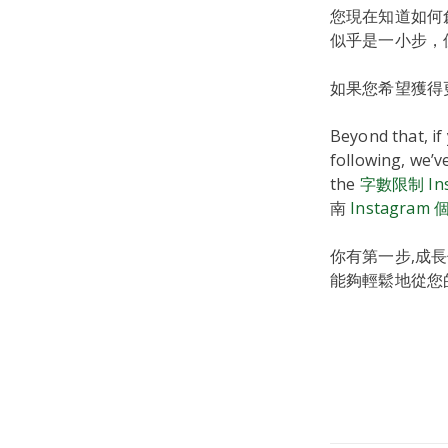
您現在知道如何創
似乎是一小步，
如果您希望獲得更
Beyond that, i
following, we’v
the
字數限制 Ins
南
Instagra
你有第一步,成長你
能夠輕鬆地從您的