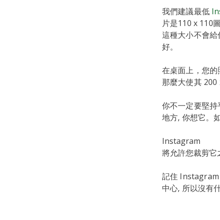
我們建議最低
I
片是110 x 
這種大小不會給
好。
在桌面上，您的照
那麼大使其 20
你不一定要堅持平
地方, 你想它。
Instagram
將允許您裁剪它
記住 Instag
中心, 所以沒