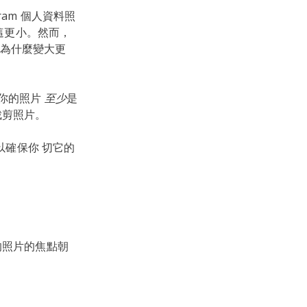
gram 個人資料照
比這更小。然而，
為什麼變大更
望你的照片
至少
是
裁剪照片。
以確保你 切它的
的照片的焦點朝