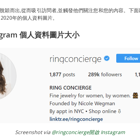
它脫穎而出,從而吸引訪問者,並觸發他們關注您和您的內容。下
am 2020年的個人資料圖片。
tagram 個人資料圖片大小
Screenshot via
@ringconcierge開啟 Instagram