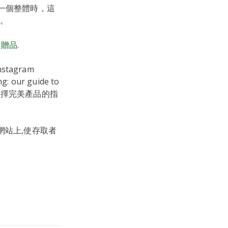
為一個整體時，這
。
m 贈品
.
Instagram
ng: our guide to
選擇完美產品的指
網站上,使存取者