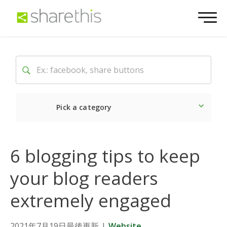
Pick a category
Latest
Social
Market
6 blogging tips to keep
your blog readers
extremely engaged
2021年7月19日最後更新
|
Website