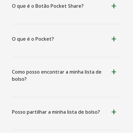
O que é o Botão Pocket Share?
Kooapp
Microsoft
Naver
Botão Pocket Share
Teams
O que é o Pocket?
Como posso encontrar a minha lista de
Nextdoor
Perspectivas
Plurk
bolso?
Posso partilhar a minha lista de bolso?
Pinboard
Tencentqq
Trello