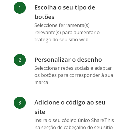
Facebook
Odnoklassniki
Sina
Escolha o seu tipo de
Messenger
Weibo
botões
Seleccione ferramenta(s)
relevante(s) para aumentar o
tráfego do seu sítio web
Personalizar o desenho
Vk
Blogger
Snapchat
Seleccionar redes sociais e adaptar
os botões para corresponder à sua
marca
Adicione o código ao seu
Xing
Mail Ru
Livejournal
site
Insira o seu código único ShareThis
na secção de cabeçalho do seu sítio