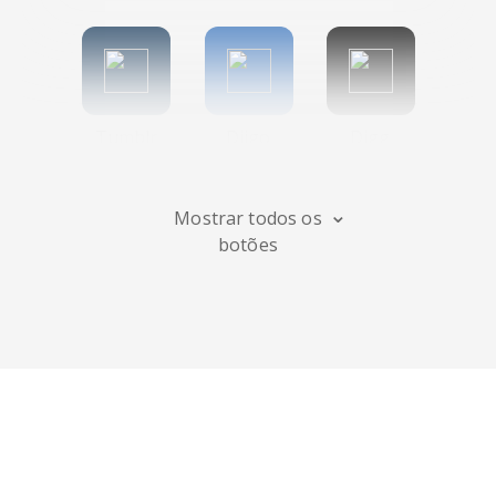
Tumblr
Diigo
Digg
Mostrar todos os
botões
Flipboard
Meneame
Fark