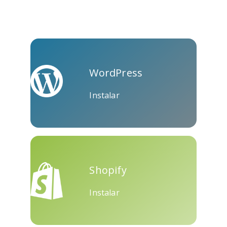
Skype
Telegram
Threema
WordPress
Instalar
Yahoo
WordPress
Wechat
Mail
Shopify
Instalar