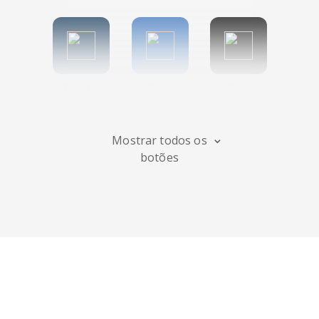
Tumblr
Diigo
Digg
Mostrar todos os
botões
Flipboard
Meneame
Fark