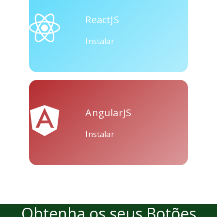
Skype
Telegram
Threema
ReactJS
Instalar
Yahoo
WordPress
Wechat
Mail
AngularJS
Instalar
Obtenha os seus Botões