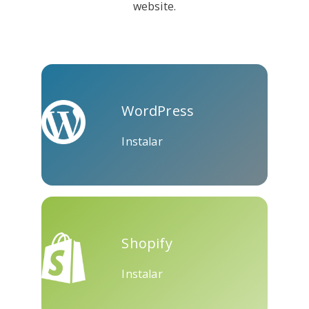
website.
Kooapp
Microsoft
Naver
Teams
WordPress
Instalar
Nextdoor
Perspectivas
Plurk
Shopify
Instalar
Pinboard
Tencentqq
Trello