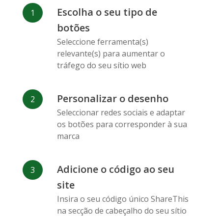
Facebook
Odnoklassniki
Sina
Escolha o seu tipo de
Messenger
Weibo
botões
Seleccione ferramenta(s)
relevante(s) para aumentar o
tráfego do seu sítio web
Personalizar o desenho
Vk
Blogger
Snapchat
Seleccionar redes sociais e adaptar
os botões para corresponder à sua
marca
Adicione o código ao seu
Xing
Mail Ru
Livejournal
site
Insira o seu código único ShareThis
na secção de cabeçalho do seu sítio