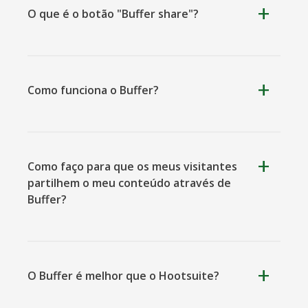
O que é o botão "Buffer share"?
Kooapp
Microsoft
Naver
Teams
Como funciona o Buffer?
Como faço para que os meus visitantes
Nextdoor
Perspectivas
Plurk
partilhem o meu conteúdo através de
Buffer?
O Buffer é melhor que o Hootsuite?
Pinboard
Tencentqq
Trello