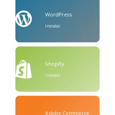
Skype
Telegram
Threema
WordPress
Instalar
Yahoo
WordPress
Wechat
Mail
Shopify
Instalar
Adobe Commerce