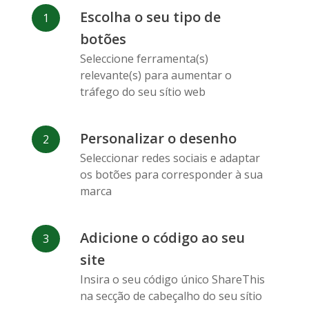
Facebook
Odnoklassniki
Sina
Escolha o seu tipo de
Messenger
Weibo
botões
Seleccione ferramenta(s)
relevante(s) para aumentar o
tráfego do seu sítio web
Personalizar o desenho
Vk
Blogger
Snapchat
Seleccionar redes sociais e adaptar
os botões para corresponder à sua
marca
Adicione o código ao seu
Xing
Mail Ru
Livejournal
site
Insira o seu código único ShareThis
na secção de cabeçalho do seu sítio