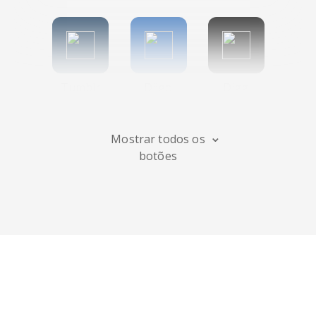
Tumblr
Diigo
Digg
Mostrar todos os
botões
Flipboard
Meneame
Fark