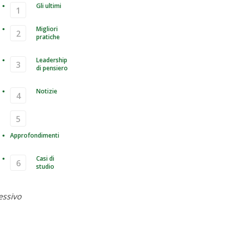
Gli ultimi
Migliori
pratiche
Leadership
di pensiero
Notizie
Approfondimenti
Casi di
studio
Meteor: Utilizzo di librerie
essivo
ne - wrapAsync e