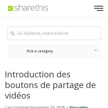
Pick a category
Dernière
Sociale
Mark
Introduction des
boutons de partage de
vidéos
Last Updated November 27, 2025
|
Nouvelles