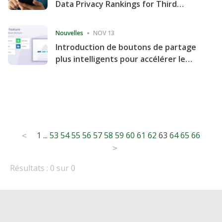
Data Privacy Rankings for Third
Consecutive Quarter
Nouvelles
NOV 13
Introduction de boutons de partage
plus intelligents pour accélérer le
partage et l'engagement de votre
site Web
Posts
1
...
53
54
55
56
57
58
59
60
61
62
63
64
65
66
<
pagination
>
Résultats : 0 sur 0