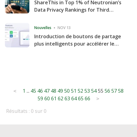
ShareThis in Top 1% of Neutronian’s
Data Privacy Rankings for Third
Consecutive Quarter
Nouvelles
NOV 13
Introduction de boutons de partage
plus intelligents pour accélérer le
partage et l'engagement de votre
site Web
Posts
1
...
45
46
47
48
49
50
51
52
53
54
55
56
57
58
<
59
60
61
62
63
64
65
66
pagination
>
Résultats : 0 sur 0