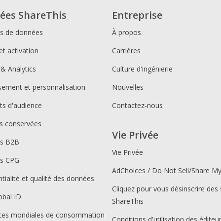
ées ShareThis
Entreprise
ns de données
À propos
et activation
Carrières
 & Analytics
Culture d'ingénierie
ssement et personnalisation
Nouvelles
s d'audience
Contactez-nous
s conservées
Vie Privée
ns B2B
Vie Privée
ns CPG
AdChoices / Do Not Sell/Share M
tialité et qualité des données
Cliquez pour vous désinscrire des 
obal ID
ShareThis
ces mondiales de consommation
Conditions d'utilisation des éditeu