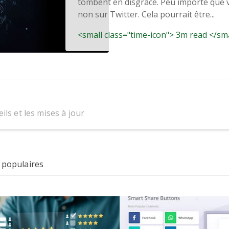
tombent en disgrâce. Peu importe que v
non sur Twitter. Cela pourrait être...
<small class="time-icon"> 3m read </sm
ils et les mises à jour
 populaires