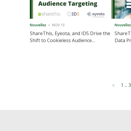
Nouvelles
NOV 13
Nouvelles
ShareThis, Eyeota, and ID5 Drive the
ShareTh
Shift to Cookieless Audience
Data Pr
Targeting
Consec
Posts
1
...
3
<
pagination