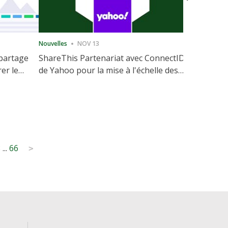
Nouvelles
NOV 13
Nouvelles
 partage
ShareThis Partenariat avec ConnectID
ShareThis
rer le
de Yahoo pour la mise à l'échelle des
Marketing
votre site
solutions d'identité sans cookie
8
...
66
>