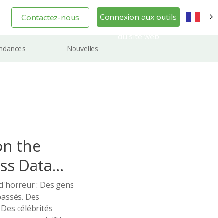
Connexion aux outils
Contactez-nous
FR
du site web
ndances
Nouvelles
on the
ss Data
d'horreur : Des gens
passés. Des
 Des célébrités