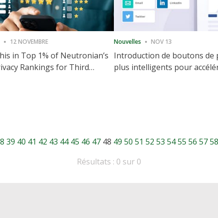
12 NOVEMBRE
Nouvelles
NOV 13
is in Top 1% of Neutronian’s
Introduction de boutons de
ivacy Rankings for Third
plus intelligents pour accélé
utive Quarter
partage et l'engagement de 
Web
8
39
40
41
42
43
44
45
46
47
48
49
50
51
52
53
54
55
56
57
5
Résultats : 0 sur 0