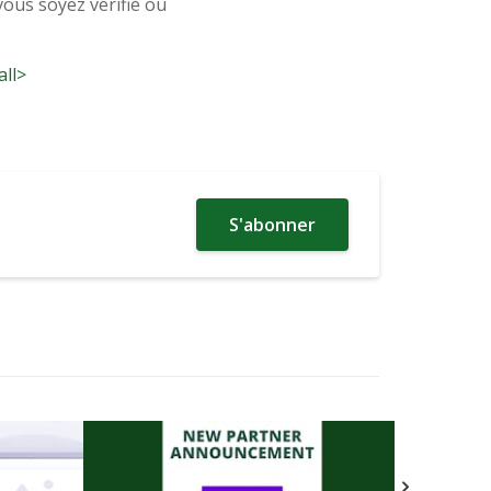
ous soyez vérifié ou
all>
S'abonner