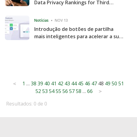
Data Privacy Rankings for Third
Consecutive Quarter
Notícias
NOV 13
Introdução de botões de partilha
mais inteligentes para acelerar a sua
partilha e envolvimento no website
Posts
1
…
38
39
40
41
42
43
44
45
46
47
48
49
50
51
<
52
53
54
55
56
57
58
…
66
pagination
>
Resultados: 0 de 0