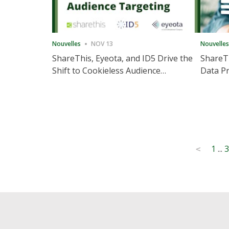
Nouvelles
NOV 13
Nouvelles
ShareThis, Eyeota, and ID5 Drive the
ShareTh
Shift to Cookieless Audience
Data Pr
Targeting
Consec
Posts
1
...
3
<
pagination