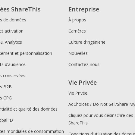
ées ShareThis
Entreprise
ns de données
À propos
et activation
Carrières
 & Analytics
Culture d'ingénierie
ssement et personnalisation
Nouvelles
s d'audience
Contactez-nous
s conservées
Vie Privée
ns B2B
Vie Privée
ns CPG
AdChoices / Do Not Sell/Share M
tialité et qualité des données
Cliquez pour vous désinscrire des 
obal ID
ShareThis
ces mondiales de consommation
Conditions d'utilisation des éditeu