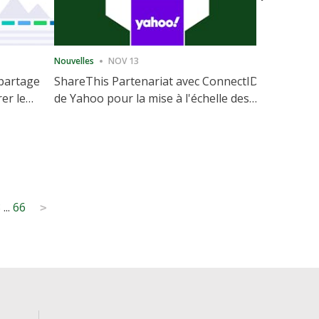
Nouvelles
NOV 13
Nouvelles
 partage
ShareThis Partenariat avec ConnectID
ShareThis
rer le
de Yahoo pour la mise à l'échelle des
Marketing
votre site
solutions d'identité sans cookie
8
...
66
>