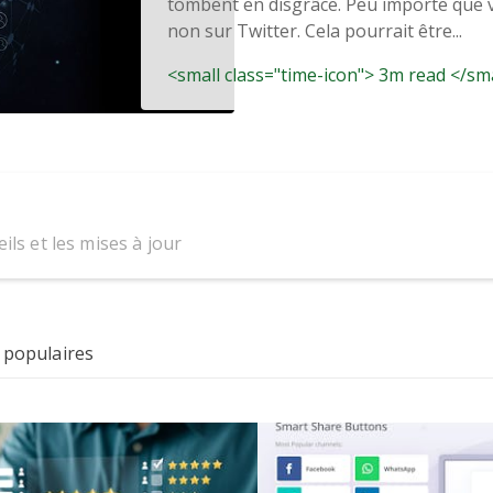
tombent en disgrâce. Peu importe que v
non sur Twitter. Cela pourrait être...
<small class="time-icon"> 3m read </sm
ils et les mises à jour
 populaires