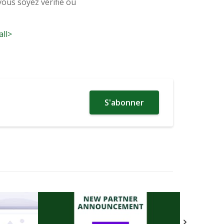
ous soyez vérifié ou
all>
S'abonner