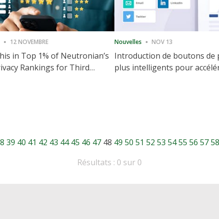
12 NOVEMBRE
Nouvelles
NOV 13
is in Top 1% of Neutronian’s
Introduction de boutons de
ivacy Rankings for Third
plus intelligents pour accélé
utive Quarter
partage et l'engagement de 
Web
8
39
40
41
42
43
44
45
46
47
48
49
50
51
52
53
54
55
56
57
5
Résultats : 0 sur 0