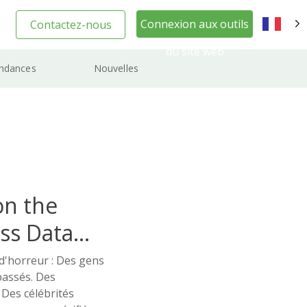
Connexion aux outils
Contactez-nous
FR
du site web
ndances
Nouvelles
on the
ss Data
d'horreur : Des gens
passés. Des
 Des célébrités