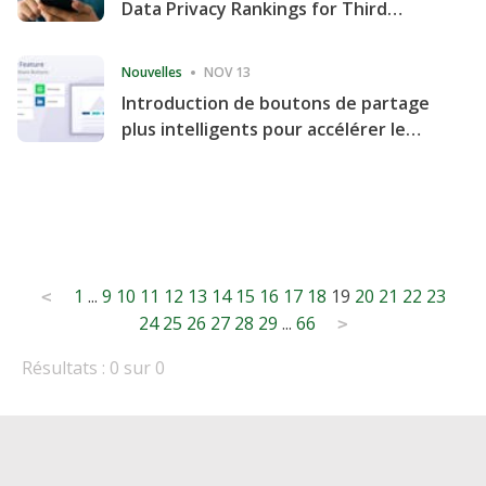
Data Privacy Rankings for Third
Consecutive Quarter
Nouvelles
NOV 13
Introduction de boutons de partage
plus intelligents pour accélérer le
partage et l'engagement de votre
site Web
Posts
1
...
9
10
11
12
13
14
15
16
17
18
19
20
21
22
23
<
24
25
26
27
28
29
...
66
pagination
>
Résultats : 0 sur 0