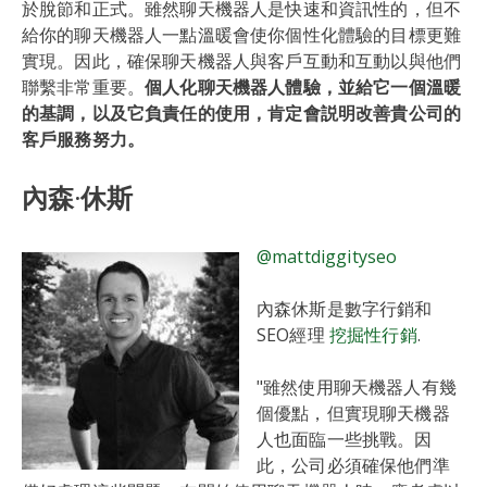
於脫節和正式。雖然聊天機器人是快速和資訊性的，但不
給你的聊天機器人一點溫暖會使你個性化體驗的目標更難
實現。因此，確保聊天機器人與客戶互動和互動以與他們
聯繫非常重要。
個人化聊天機器人體驗，並給它一個溫暖
的基調，以及它負責任的使用，肯定會説明改善貴公司的
客戶服務努力。
內森·休斯
@mattdiggityseo
內森休斯是數字行銷和
SEO經理
挖掘性行銷
.
"雖然使用聊天機器人有幾
個優點，但實現聊天機器
人也面臨一些挑戰。因
此，公司必須確保他們準