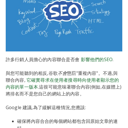
許多行銷人員擔心的內容聯合是否會
影響他們的SEO
.
與您可能聽到的相反,谷歌
不會
懲罰"重複內容"。不過,與
聯合內容,
它確實尋求在使用者搜尋時向使用者顯示您的
內容的單一版本
.這很可能意味著聯合內容(例如,在媒體上)
將排名而不是您自己的網站上的內容。
Google 建議,為了緩解這種情況,您應該:
確保將內容合合的每個網站都包含回原始文章的連