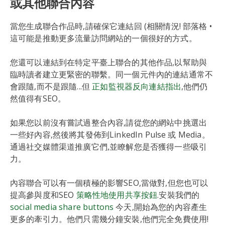
或其他聯合內容
當您生成聯合作品時,請確保它連結回 (相關情況! 部落格 •
這可能是推動更多流量訪問網站的一個很好的方式。
您還可以連結到在特定平臺上聯合的其他作品,以幫助與
臨時讀者建立更緊密的聯繫。同一個元件內的連結通常不
會跟隨,而不是跟隨...但
正如監視器反向連結指出
,他們仍
然值得有SEO。
如果您以前沒有嘗試過整合內容,請從您的網站中挑選出
一些好內容,然後將其發佈到LinkedIn Pulse 或 Media。
通過社交媒體渠道推廣它們,並瞭解您是否獲得一些吸引
力。
內容聯合可以有一個積極的影響SEO,當做對,但您也可以
提高參與度和SEO
策略性地使用共享按鈕
.安裝我們的
social media share buttons
今天,開始為您的內容產生
更多的牽引力。他們只需幾分鐘安裝,他們完全免費使用!