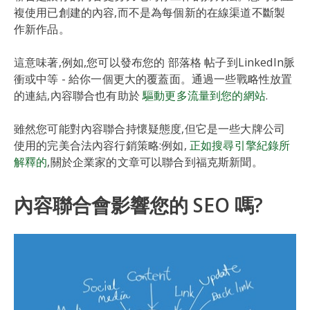
複使用已創建的內容,而不是為每個新的在線渠道不斷製
作新作品。
這意味著,例如,您可以發布您的 部落格 帖子到LinkedIn脈
衝或中等 - 給你一個更大的覆蓋面。通過一些戰略性放置
的連結,內容聯合也有助於
驅動更多流量到您的網站
.
雖然您可能對內容聯合持懷疑態度,但它是一些大牌公司
使用的完美合法內容行銷策略:例如,
正如搜尋引擎紀錄所
解釋的
,關於企業家的文章可以聯合到福克斯新聞。
內容聯合會影響您的 SEO 嗎?