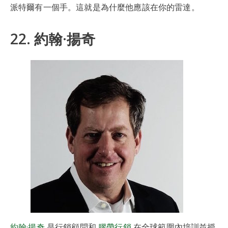
派特爾有一個手。這就是為什麼他應該在你的雷達。
22. 約翰·揚奇
約翰·揚奇
是行銷顧問和
膠帶行銷
,在全球範圍內培訓並授