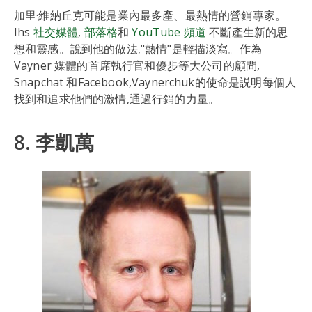
加里·維納丘克可能是業內最多產、最熱情的營銷專家。
Ihs
社交媒體
,
部落格
和
YouTube 頻道
不斷產生新的思
想和靈感。說到他的做法,"熱情"是輕描淡寫。作為
Vayner 媒體的首席執行官和優步等大公司的顧問,
Snapchat 和Facebook,Vaynerchuk的使命是説明每個人
找到和追求他們的激情,通過行銷的力量。
8. 李凱萬