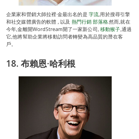
企業家和營銷大師拉裡·金最出名的是
字流
,用於搜尋引擎
和社交媒體廣告的軟體 , 以及
熱門行銷 部落格
.然而,就在
今年,金離開WordStream開了一家新公司,
移動猴子
,通過
它,他將幫助企業將移動訪問者轉變為高品質的潛在客
戶。
18. 布賴恩·哈利根