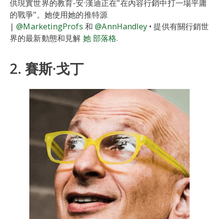
供現實世界的教育-安·漢迪正在"在內容行銷中打一場平庸
的戰爭"。她使用她的推特源
|
@MarketingProfs
和
@AnnHandley
• 提供有關行銷世
界的最新動態和見解
她 部落格
.
2. 賽斯·戈丁