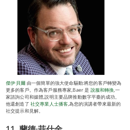
傑伊·貝爾
由一個簡單的強大使命驅動:將您的客戶轉變為
更多的客戶。作為客戶服務專家,Baer 是
說服和轉換
,一
家諮詢公司和媒體,説明主要品牌推動數字平臺的成功。
他還創造了
社交專業人士播客
,為您的演講者帶來最新的
社交提示和見解。
11. 蘭德·菲什金