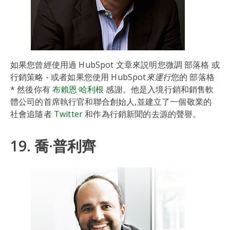
如果您曾經使用過 HubSpot 文章來説明您微調 部落格 或
行銷策略 - 或者如果您使用 HubSpot
來運行
您的 部落格
* 然後你有
布賴恩·哈利根
感謝。他是入境行銷和銷售軟
體公司的首席執行官和聯合創始人,並建立了一個敬業的
社會追隨者
Twitter
和作為行銷新聞的去源的聲譽。
19. 喬·普利齊