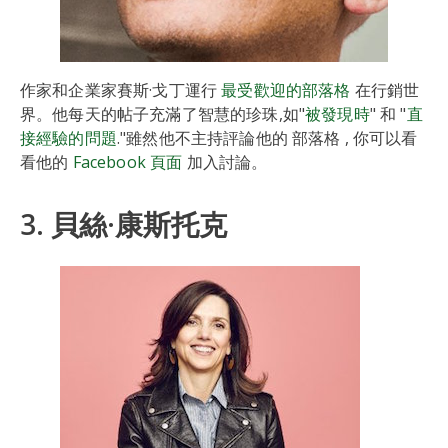
作家和企業家賽斯·戈丁運行
最受歡迎的部落格
在行銷世
界。他每天的帖子充滿了智慧的珍珠,如"
被發現時
" 和 "
直
接經驗的問題
."雖然他不主持評論他的 部落格 , 你可以看
看他的
Facebook 頁面
加入討論。
3. 貝絲·康斯托克