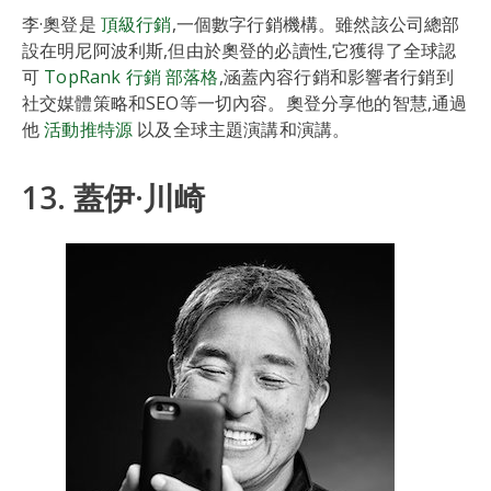
李·奧登是
頂級行銷
,一個數字行銷機構。雖然該公司總部
設在明尼阿波利斯,但由於奧登的必讀性,它獲得了全球認
可
TopRank 行銷 部落格
,涵蓋內容行銷和影響者行銷到
社交媒體策略和SEO等一切內容。奧登分享他的智慧,通過
他
活動推特源
以及全球主題演講和演講。
13. 蓋伊·川崎