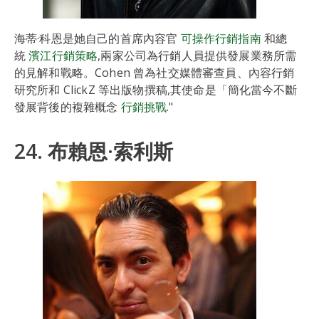
海蒂·科恩是她自己的首席內容官
可操作行銷指南
和總
統
濱江行銷策略
,兩家公司為行銷人員提供發展業務所需
的見解和戰略。Cohen 曾為社交媒體審查員、內容行銷
研究所和 ClickZ 等出版物撰稿,其使命是「簡化當今不斷
發展背後的複雜概念
行銷挑戰
."
24. 布賴恩·索利斯