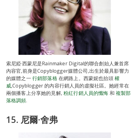
索尼婭·西蒙尼是Rainmaker Digital的聯合創始人兼首席
內容官,前身是Copyblogger媒體公司,出生於最具影響力
的媒體之一
行銷部落格
在網路上。西蒙妮也抬頭
權
威
,Copyblogger 的內容行銷人員的虛擬社區。她經常在
兩個播客上分享她的見解,
粉紅行銷人員的懺悔
和
複製部
落格調頻
.
15. 尼爾·舍弗