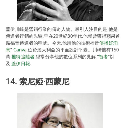
蓋伊川崎是營銷行業的傳奇人物。最引人注目的是,他是
傳道者行銷的先驅,早在20世紀80年代,他就曾獲得蘋果首
席福音傳道者的稱號。今天,他用他的技術福音
傳播好消
息
"
Canva
,位於澳大利亞的平面設計平臺。川崎擁有150
萬
推特追隨者
,經常分享他的數位系列的見解,"
智者
"以
及
蓋伊日報
.
14. 索尼婭·西蒙尼