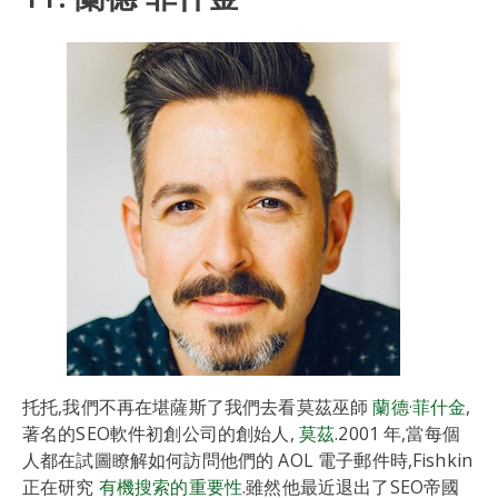
托托,我們不再在堪薩斯了我們去看莫茲巫師
蘭德·菲什金
,
著名的SEO軟件初創公司的創始人,
莫茲
.2001 年,當每個
人都在試圖瞭解如何訪問他們的 AOL 電子郵件時,Fishkin
正在研究
有機搜索的重要性
.雖然他最近退出了SEO帝國