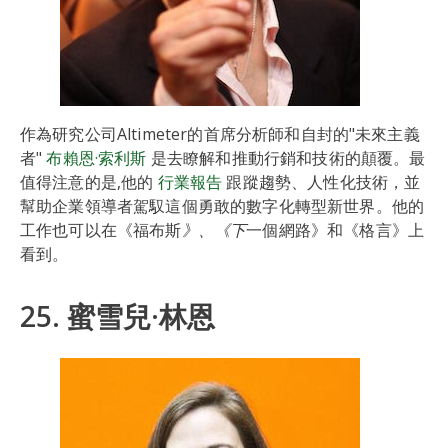
作為研究公司Altimeter的首席分析師和自封的"未來主義
者"
布賴恩·索利斯
是去瞭解和推動行銷和技術的顛覆。最
值得注意的是,他的
行業報告
跟蹤趨勢、人性化技術，並
幫助企業領導者駕馭這個勇敢的數字化轉型新世界。他的
工作也可以在《福布斯
》、《下
一個網路》和《格言》上
看到。
25. 蜜雪兒·林恩