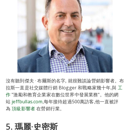
沒有聽到傑夫 · 布爾斯的名字, 就很難談論營銷影響者。布
拉斯一直是社交媒體行銷 Blogger 和戰略家幾十年,與
工
作
"激勵和教育企業家在數位世界中發展業務"。他的網
站
jeffbullas.com
,每年接待超過500萬訪客,他一直被評
為
頂級影響者
在營銷行業。
5. 瑪麗·史密斯