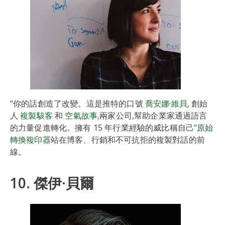
"你的話創造了改變。這是推特的口號
喬安娜·維貝
, 創始
人
複製駭客
和
空氣故事
,兩家公司,幫助企業家通過語言
的力量促進轉化。擁有 15 年行業經驗的威比稱自己"
原始
轉換複印器
站在博客、行銷和不可抗拒的複製對話的前
線。
10. 傑伊·貝爾