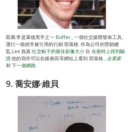
凱萬·李是幕後黑手之一
Buffer
, 一個社交媒體發佈工具,
運行一個經常被引用的行銷 部落格 .作為公司的營銷總
監,Lee 負責
社交帖子的最佳影像大小
自
在推特上得到驗
證
.他的寫作可以在緩衝區等網站上看到 部落格 ,
企業家
和
下一個網路
.
9. 喬安娜·維貝