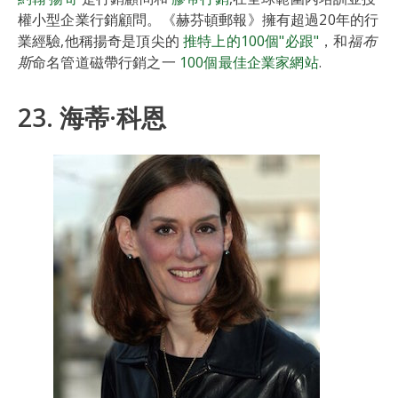
權小型企業行銷顧問。《赫芬頓郵報》擁有超過20年的行
業經驗,他稱揚奇是頂尖的
推特上的100個"必跟"
，和
福布
斯
命名管道磁帶行銷之一
100個最佳企業家網站
.
23. 海蒂·科恩