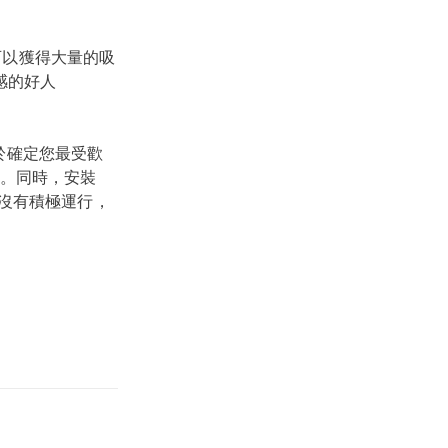
可以獲得大量的吸
感的好人
用於確定您最受歡
。同時，安裝
贈品沒有積極運行，