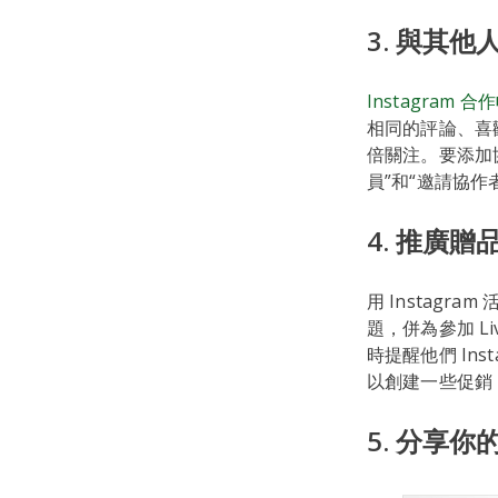
3. 與其
Instagram 合
相同的評論、喜
倍關注。要添加協
員”和“邀請協作
4. 推廣贈品 
用 Instag
題，併為參加 
時提醒他們 In
以創建一些促銷 I
5. 分享