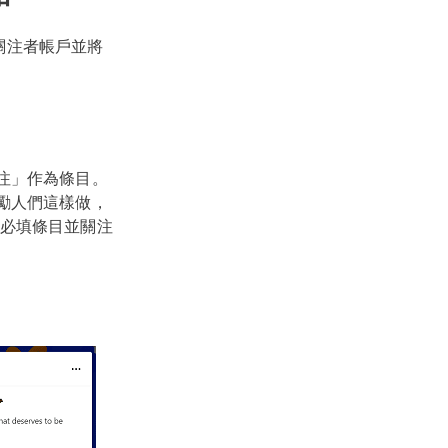
的關注者帳戶並將
關注」作為條目。
勵人們這樣做，
必填條目並關注