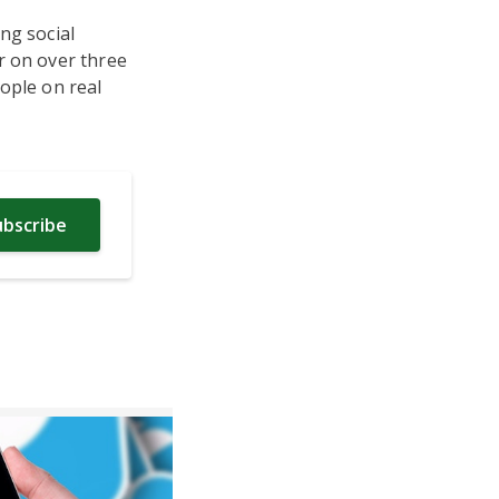
ng social
r on over three
ople on real
ubscribe