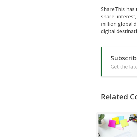
ShareThis has u
share, interest
million global 
digital destinat
Subscrib
Get the lat
Related C