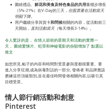
圍繞禮品、
鮮花和美食及特色食品的共用
量穩步增長
（5%-21%）在V-Day的三天，
但股票量在活動當天
明顯下降
。
用戶繼續分享與賀卡
和問候
相關的內容，從活動前三
天開始，
直到活動當天（
每天增長3-14%）。
令人驚訝的是， 在情人節前的星期天和活動的實際一
天， 圍繞驚悚片、犯罪和神秘電影的份額增加了
點選以
推文
如您所見,帖子的內容和時間對受眾參與度都很重要。要
進入分享狂潮,成為病毒對話的一部分, 發佈者 和品牌應該
磨練這些頂級類別,並在最佳時間發佈相關內容,以吸引其
目標受眾。
情人節行銷活動和創意
Pinterest