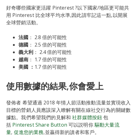
好奇哪些國家更活躍 Pinterest ?以下國家/地區更可能共
用 Pinterest 比全球平均水準,因此請牢記這一點,以開展
全球營銷活動。
法國
： 2.8 倍的可能性
德國
： 2.5 倍的可能性
義大利
： 2.4 倍的可能性
越南
： 1.7 倍的可能性
美國 ：
1.7 倍的可能性
使用數據的結果,你會愛上
發佈者 希望通過 2018 年情人節活動推動流量並實現收入
目標的營銷人員應該深入瞭解有關在線社交行為的關鍵數
據點。我們希望我們的見解和
社群媒體按鈕
包
括
Pinterest Share Button
可以説明你
驅動大量流
量
,
促進您的業務
,並贏得新的讀者和客戶。