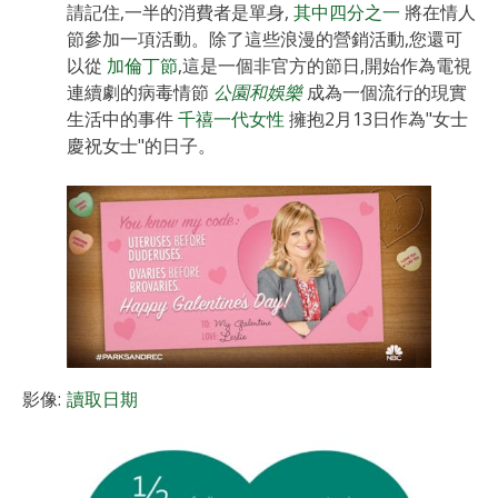
請記住,一半的消費者是單身,
其中四分之一
將在情人
節參加一項活動。除了這些浪漫的營銷活動,您還可
以從
加倫丁節
,這是一個非官方的節日,開始作為電視
連續劇的病毒情節
公園和娛樂
成為一個流行的現實
生活中的事件
千禧一代女性
擁抱2月13日作為"女士
慶祝女士"的日子。
影像:
讀取日期