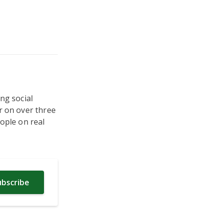
ng social
r on over three
ople on real
ubscribe