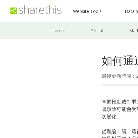
Website Tools
Data S
Latest
Social
Mar
如何通
最後更新時間：202
掌握推動或削弱
購績效可能會受
切變化。
從理論上講，這