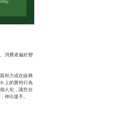
、消費者偏好變
親和力或在線興
eb 上的實時行為
個人化，讓您在
，伸出援手。