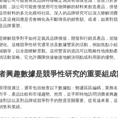
裝備公司可能會將其品牌特徵確定為具有環保意識，並致力於多
值觀，該公司可能會僅使用可生物降解的材料來創造產品，併發
這些材料的多元化模特社區。深入的品牌研究可以深入瞭解消費
以及這種回應是否會轉化為不斷增長的銷售額。或者，如果對競
是品牌重塑。
是瞭解競爭對手如何定義其品牌價值，開發和行銷其產品，並隨
變化。這種競爭性研究通常涉及數據豐富的活動，例如焦點小組
傾聽等，以全面瞭解景觀。這些豐富的資訊可以戰略性地推動產
銷活動策略。它允許團隊快速敏捷地解決弱點或利用新的優勢。
者興趣數據是競爭性研究的重要組成
原理很廣泛，通常包括檢查以下數據點：郵遞區區編碼，業務名
對手，產品比較和市場趨勢。然而，近乎即時地訪問消費者興趣
線對話以及對品牌或競爭對手的態度至關重要。從長遠來看，這
銷售和業績。