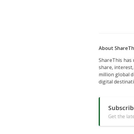
About ShareTh
ShareThis has u
share, interest
million global 
digital destinat
Subscrib
Get the lat