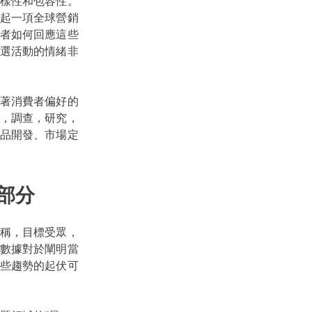
樣性和包容性。
起一項全球營銷
者如何回應這些
選活動的情緒非
著消費者偏好的
，調查，研究，
品開發、市場定
部分
稱，目標受眾，
數據對於闡明當
些趨勢的起伏可