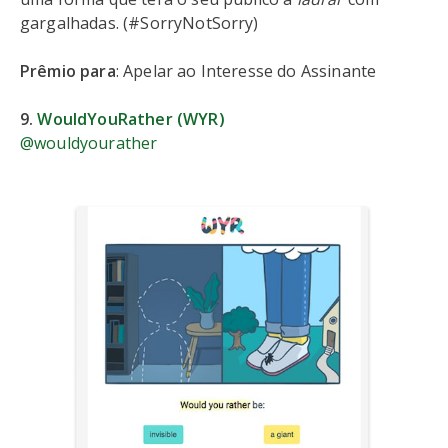
gargalhadas. (#SorryNotSorry)
Prêmio para
: Apelar ao Interesse do Assinante
9.
WouldYouRather (WYR)
@wouldyourather