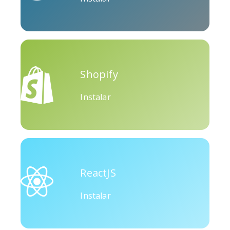
Okru
Médio
Airbnb
Shopify
Instalar
Amazônia
Discórdia
Etsy
ReactJS
Instalar
Houzz
Threads
Tiktok