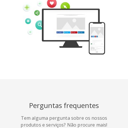
Tumblr
Yelp
Digg
Meetup
Mix
Weibo
Perguntas frequentes
Tem alguma pergunta sobre os nossos
Quora
Github
Skype
produtos e serviços? Não procure mais!