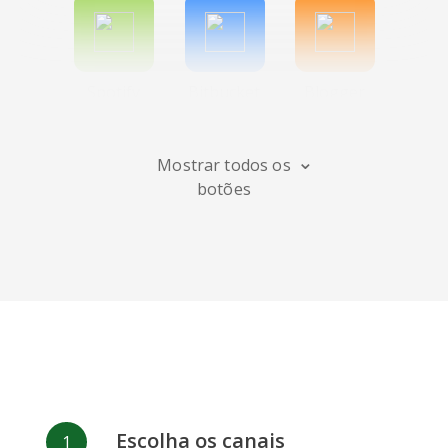
Spotify
Bitbucket
Blogger
Mostrar todos os
botões
Instagram
Bandcamp
Behance
Deviantart
Dribbble
Facebook
Escolha os canais