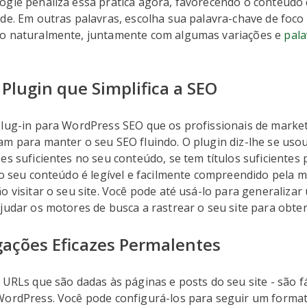
ogle penaliza essa prática agora, favorecendo o conteúdo
de. Em outras palavras, escolha sua palavra-chave de foco
o naturalmente, juntamente com algumas variações e
pala
Plugin que Simplifica a SEO
lug-in para WordPress SEO que os profissionais de marke
m para manter o seu SEO fluindo. O plugin diz-lhe se usou
es suficientes no seu conteúdo, se tem títulos suficientes
 o seu conteúdo é legível e facilmente compreendido pela m
o visitar o seu site. Você pode até usá-lo para generaliza
judar os motores de busca a rastrear o seu site para obte
igações Eficazes Permalentes
 URLs que são dadas às páginas e posts do seu site - são f
WordPress. Você pode configurá-los para seguir um format