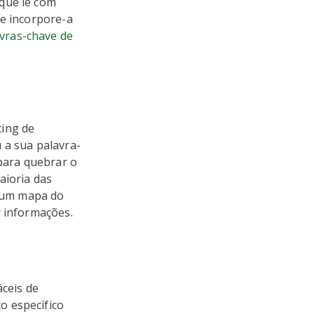
 que lê com
 e incorpore-a
vras-chave de
ting de
 a sua palavra-
 para quebrar o
aioria das
r um mapa do
r informações.
áceis de
o específico