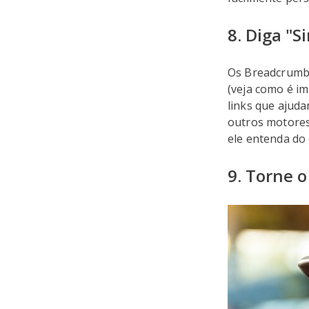
8. Diga "
Os Breadcrumbs
(veja como é i
links que ajuda
outros motores 
ele entenda do 
9. Torne 