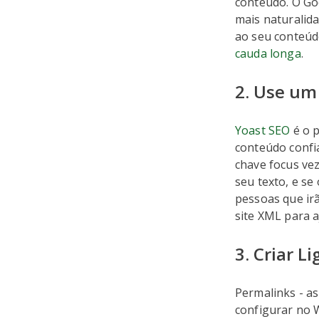
conteúdo. O Go
mais naturalida
ao seu conteúd
cauda longa
.
2. Use um 
Yoast SEO
é o p
conteúdo confia
chave focus vez
seu texto, e se
pessoas que irã
site XML para a
3. Criar L
Permalinks - as
configurar no 