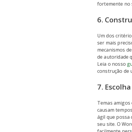
fortemente no s
6. Constru
Um dos critério
ser mais precis
mecanismos de 
de autoridade 
Leia o nosso
gu
construção de u
7. Escolh
Temas amigos d
causam tempos 
ágil que possa
seu site. O Wo
facilmente pers