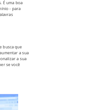
s. É uma boa
ínio - para
alavras
e busca que
 aumentar a sua
sonalizar a sua
ber se você