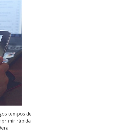
ngos tempos de
primir rápida
dera