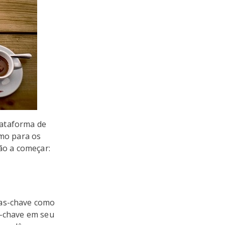
lataforma de
smo para os
rão a começar:
ras-chave como
s-chave em seu