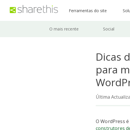
Ferramentas do site
Sol
O mais recente
Social
Dicas 
para m
WordP
Última Actualiz
O WordPress é 
construtores de