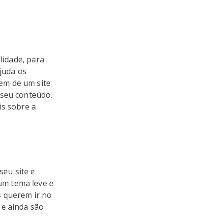
lidade, para
ajuda os
em de um site
 seu conteúdo.
s sobre a
eu site e
um tema leve e
s querem ir no
 e ainda são