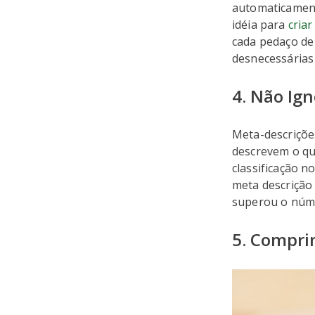
automaticament
idéia para
cria
cada pedaço de 
desnecessárias 
4. Não Ig
Meta-descriçõe
descrevem o qu
classificação n
meta descrição
superou o núm
5. Compri