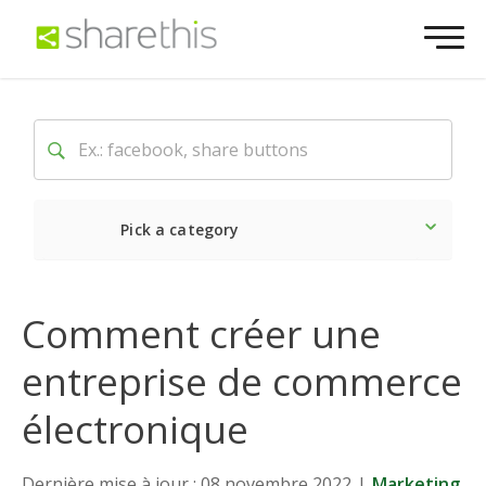
Pick a category
Dernière
Sociale
Mark
Comment créer une
entreprise de commerce
électronique
Dernière mise à jour : 08 novembre 2022
|
Marketing