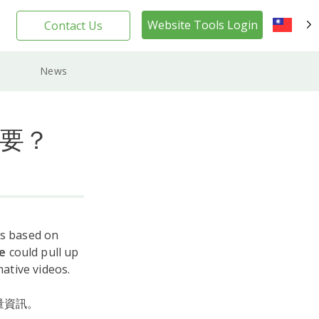
Website Tools Login
Contact Us
TW
News
重要？
ts based on
e
could pull up
mative videos.
量資訊。