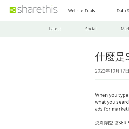
Website Tools
Data S
Latest
Social
Mar
什麼是
2022年10月1
When you type a
what you search
ads for marketi
您剛剛登陸SE