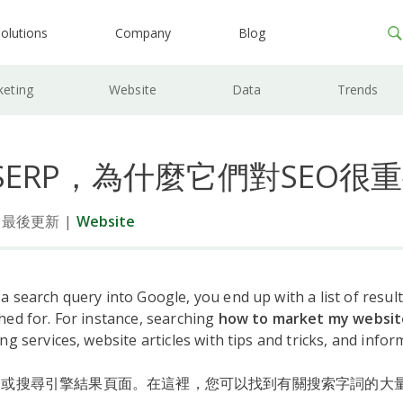
olutions
Company
Blog
keting
Website
Data
Trends
SERP，為什麼它們對SEO很
7日最後更新
|
Website
 search query into Google, you end up with a list of resul
ed for. For instance, searching
how to market my websit
ng services, website articles with tips and tricks, and infor
RP或搜尋引擎結果頁面。在這裡，您可以找到有關搜索字詞的大