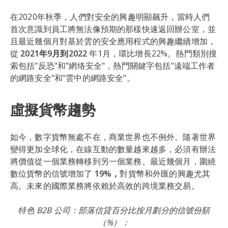
在2020年秋季，人們對安全的興趣明顯飆升，當時人們
首次意識到員工將無法像預期的那樣快速返回辦公室，並
且最近幾個月對基於雲的安全應用程式的興趣繼續增加，
從
2021年9月到2022
年1月，環比增長22%。熱門類別搜
索包括"反恐"和"網络安全"，熱門關鍵字包括"遠端工作者
的網路安全"和"雲中的網路安全"。
虛擬貨幣趨勢
如今，數字貨幣無處不在，商業世界也不例外。隨著世界
變得更加全球化，在線互動的數量越來越多，必須有辦法
將價值從一個業務轉移到另一個業務。最近幾個月，圍繞
數位貨幣的信號增加了
19%，
對貨幣和外匯的興趣尤其
高。未來的國際業務將依賴於高效的跨境業務交易。
特色 B2B 公司：部落信貸百分比按月劃分的信號份額
（%）：