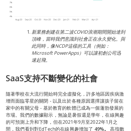
新業務創建在第二波COVID浪潮期間開始達到
頂峰，當時我們意識到社會正在永久變化。與
此同時，像NCDP這樣的工具（例如：
Microsoft PowerApps）可以讓初創公司迅
速起飛。
SaaS支持不斷變化的社會
隨著學校在大流行開始時完全虛擬化，許多地區因疾病激
增而面臨零星的關閉 - 以及出於各種原因選擇讓孩子留在
家中的有關父母 - 基於教育的軟體已成為一個蓬勃發展的
市場。我們的數據顯示，無論是暑假還是學年，在線興趣
的可預測上升和下降，但在2021年9月至2022年1月之
間，我們看到對EdTech的在線興趣增加了
49%。
高指數