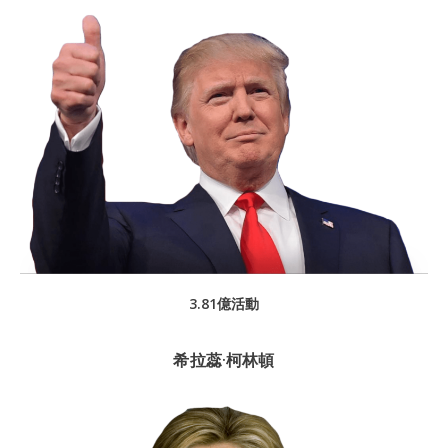
3.81億活動
希拉蕊·柯林頓