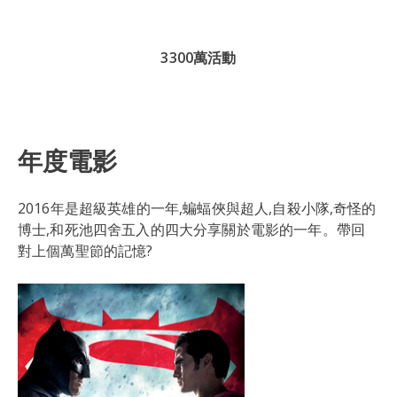
3300萬活動
年度電影
2016年是超級英雄的一年,蝙蝠俠與超人,自殺小隊,奇怪的
博士,和死池四舍五入的四大分享關於電影的一年。帶回
對上個萬聖節的記憶?