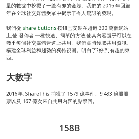
量的數據中挖掘了一些有趣的金塊。我們的 2016 年回顧
年在全球社交媒體受眾中揭示了令人驚訝的發現。
我們從
share buttons
.按鈕已安裝在超過 300 萬個網站
上,使 發佈者 一種快速、簡單的方法,使其內容幾乎可以在
幾乎每個社交媒體管道上共用。我們實時獲取共用資訊,
構建全球利益和趨勢的獨特視圖。明白了?好!到有趣的東
西。
大數字
2016年, ShareThis 捕獲了 1579 億事件、9.433 億股股
票以及 167 億次來自共用內容的點擊回。
158B