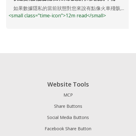
如果數據隱私的當前狀態對您來說有點像火車殘骸,...
<small class="time-icon">12m read</small>
Website Tools
MCP
Share Buttons
Social Media Buttons
Facebook Share Button