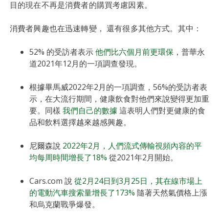
目的現在不再是消費者的購買考慮因素。
消費者興趣也在迅速轉變， 還有很多其他方式。其中：
52% 的受訪者表示
他們比六個月前更環保
，普華永
道2021年12月的一項調查發現。
根據畢馬威2022年2月的一項調查，56%的受訪者表
示，在大流行期間，健康飲食對他們來說變得更加重
要。同樣
我們自己的數據
這表明人們對更健康的食
品和飲料選擇越來越感興趣。
尼爾森說
2022年2月，人們流式傳輸視頻內容的平
均每周時間增長了18%
從2021年2月開始。
Cars.com 說
從2月24日到3月25日，其在線市場上
的電動汽車搜索量增長了173%
隨著天然氣價格上漲
和烏克蘭戰爭爆發。