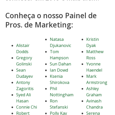
Conheça o nosso Painel de
Pros. de Marketing:
Natasa
Kristin
Alistair
Djukanovic
Dyak
Dodds
Tom
Matthew
Gregory
Hampson
Ross
Golinski
Sun Dahan
Yvonne
Sean
Ian Dowd
Haendel
Dudayev
Ksenia
Mark
Antony
Shirokova
Armstrong
Zagoritis
Phil
Ashley
Syed Ali
Nottingham
Graham
Hasan
Ron
Avinash
Connie Chi
Stefanski
Chandra
Robert
Polly Kay
Serena