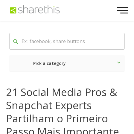
Pick a category
O mais recente
21 Social Media Pros &
Social
Snapchat Experts
Marketing
Partilham o Primeiro
Passo Mais Importante
Website