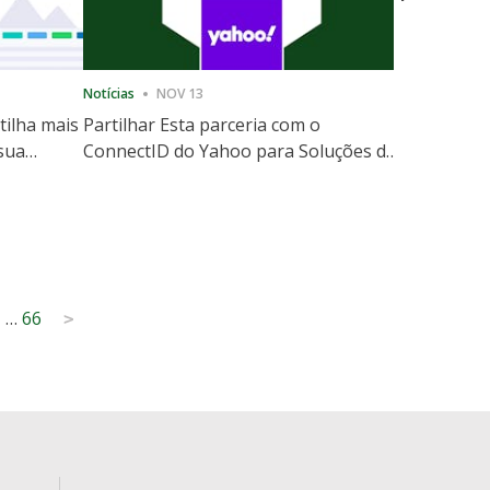
Notícias
NOV 13
Notícias
12
tilha mais
Partilhar Esta parceria com o
ShareThis
 sua
ConnectID do Yahoo para Soluções de
Marketing
website
Escala de Identidade sem Cooki
1
…
66
>