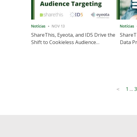
Notícias
NOV 13
Notícias
ShareThis, Eyeota, and ID5 Drive the
ShareTh
Shift to Cookieless Audience
Data Pr
Targeting
Consec
Posts
1
…
3
<
pagination