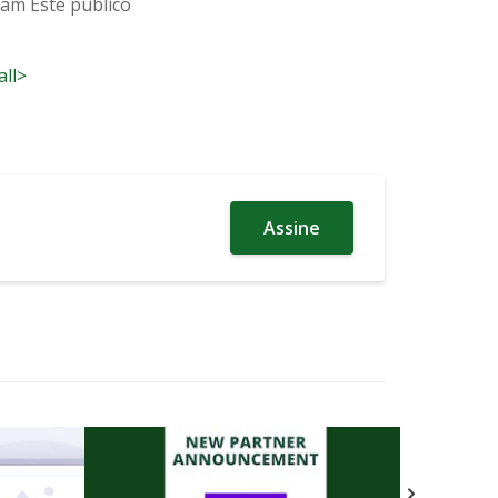
ham Este público
all>
Assine