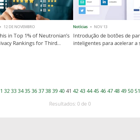
12 DE NOVEMBRO
Notícias
NOV 13
is in Top 1% of Neutronian’s
Introdução de botões de par
ivacy Rankings for Third
inteligentes para acelerar a
utive Quarter
partilha e envolvimento no 
1
32
33
34
35
36
37
38
39
40
41
42
43
44
45
46
47
48
49
50
5
Resultados: 0 de 0