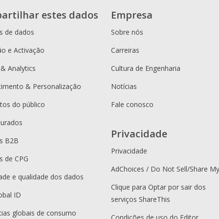
artilhar estes dados
Empresa
s de dados
Sobre nós
o e Activação
Carreiras
 & Analytics
Cultura de Engenharia
cimento & Personalização
Notícias
os do público
Fale conosco
curados
Privacidade
es B2B
Privacidade
s de CPG
AdChoices / Do Not Sell/Share M
dade e qualidade dos dados
Clique para Optar por sair dos
obal ID
serviços ShareThis
ias globais de consumo
Condições de uso do Editor