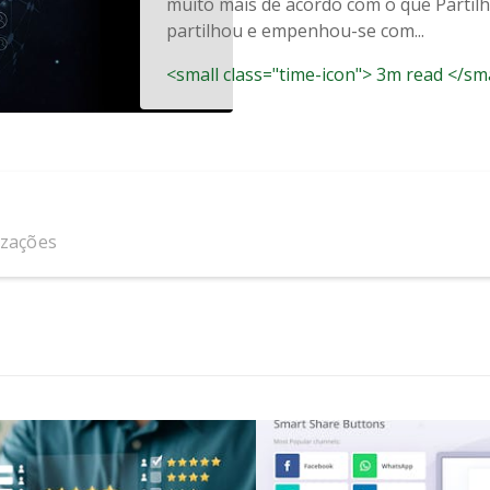
muito mais de acordo com o que Partil
partilhou e empenhou-se com...
<small class="time-icon"> 3m read </sm
izações