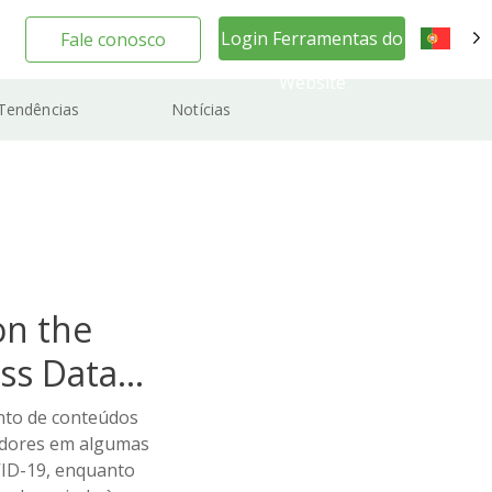
Login Ferramentas do
Fale conosco
PT
Website
Tendências
Notícias
on the
ss Data
nto de conteúdos
idores em algumas
ID-19, enquanto