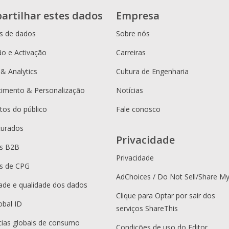
artilhar estes dados
Empresa
s de dados
Sobre nós
o e Activação
Carreiras
 & Analytics
Cultura de Engenharia
cimento & Personalização
Notícias
os do público
Fale conosco
curados
Privacidade
es B2B
Privacidade
s de CPG
AdChoices / Do Not Sell/Share M
dade e qualidade dos dados
Clique para Optar por sair dos
obal ID
serviços ShareThis
ias globais de consumo
Condições de uso do Editor