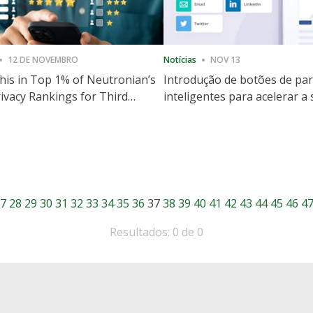
12 DE NOVEMBRO
Notícias
NOV 13
is in Top 1% of Neutronian’s
Introdução de botões de par
ivacy Rankings for Third
inteligentes para acelerar a
utive Quarter
partilha e envolvimento no 
7
28
29
30
31
32
33
34
35
36
37
38
39
40
41
42
43
44
45
46
4
Resultados: 0 de 0