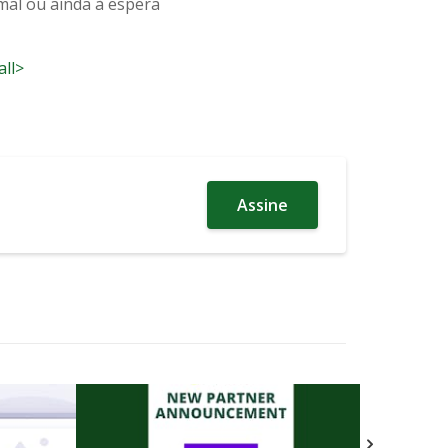
mal ou ainda à espera
all>
Assine