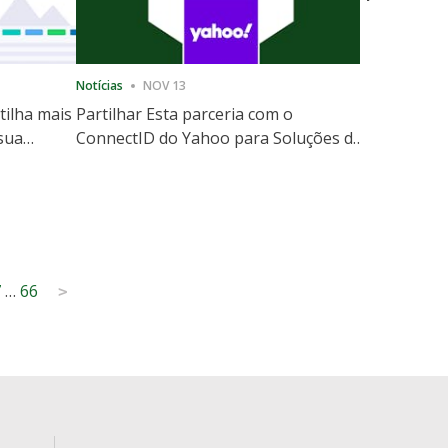
Notícias
NOV 13
Notícias
12
tilha mais
Partilhar Esta parceria com o
ShareThis
 sua
ConnectID do Yahoo para Soluções de
Marketing
website
Escala de Identidade sem Cooki
7
…
66
>