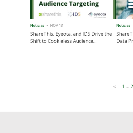
Notícias
NOV 13
Notícias
ShareThis, Eyeota, and ID5 Drive the
ShareTh
Shift to Cookieless Audience
Data Pr
Targeting
Consec
Posts
1
…
2
<
pagination