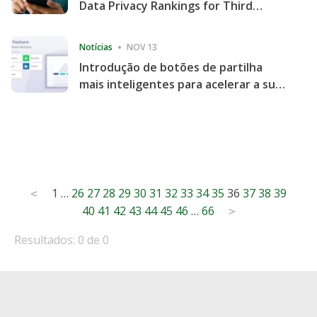
Data Privacy Rankings for Third
Consecutive Quarter
Notícias
NOV 13
Introdução de botões de partilha
mais inteligentes para acelerar a sua
partilha e envolvimento no website
Posts
1
…
26
27
28
29
30
31
32
33
34
35
36
37
38
39
<
40
41
42
43
44
45
46
…
66
pagination
>
Resultados: 0 de 0