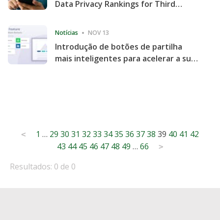
Data Privacy Rankings for Third
Consecutive Quarter
Notícias
NOV 13
Introdução de botões de partilha
mais inteligentes para acelerar a sua
partilha e envolvimento no website
Posts
1
…
29
30
31
32
33
34
35
36
37
38
39
40
41
42
<
43
44
45
46
47
48
49
…
66
pagination
>
Resultados: 0 de 0