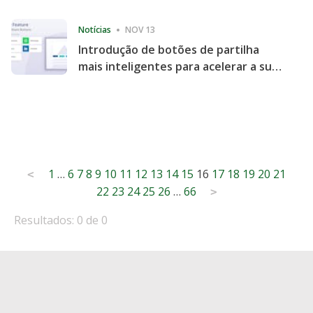
Consecutive Quarter
Notícias
NOV 13
Introdução de botões de partilha
mais inteligentes para acelerar a sua
partilha e envolvimento no website
Posts
1
…
6
7
8
9
10
11
12
13
14
15
16
17
18
19
20
21
<
22
23
24
25
26
…
66
pagination
>
Resultados: 0 de 0