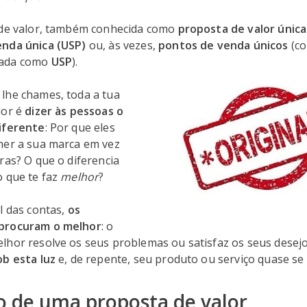
 de valor, também conhecida como
proposta de valor única
enda única (USP)
ou, às vezes,
pontos de venda únicos
(c
iada como
USP
).
lhe chames, toda a tua
lor é
dizer às pessoas o
iferente
: Por que eles
her a sua marca em vez
ras? O que o diferencia
o que te faz
melhor
?
l das contas,
os
procuram o melhor
: o
lhor resolve os seus problemas ou satisfaz os seus desej
ob esta luz
e, de repente, seu produto ou serviço quase se
o de uma proposta de valor