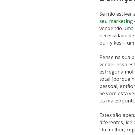
Se não estiver 
seu marketing
vendendo uma e
necessidade de
ou - yikes! - um
Pense na sua p
vender essa es
esfregona molha
total [porque 
pessoal, então 
Se você está v
os males/ponto
Estes são apena
diferentes, idéi
Ou melhor,
rep