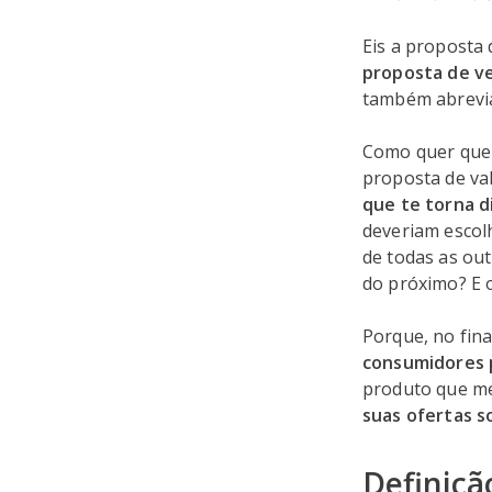
Eis a proposta
proposta de v
também abrev
Como quer que 
proposta de va
que te torna d
deveriam escol
de todas as out
do próximo? E 
Porque, no fina
consumidores 
produto que me
suas ofertas s
Definiçã