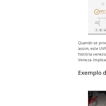
Quando se proc
assim, este UVP
história venezi
Veneza. Implic
Exemplo de