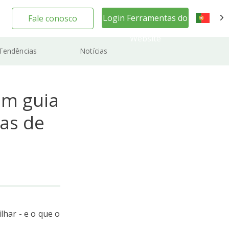
Login Ferramentas do
Fale conosco
PT
Website
Tendências
Notícias
um guia
tas de
lhar - e o que o