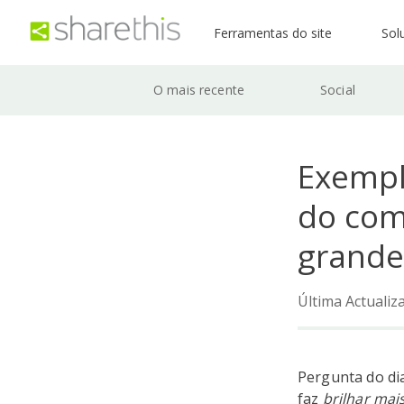
Ferramentas do site
Sol
O mais recente
Social
Exempl
do com
grande
Última Actualiz
Pergunta do dia
faz
brilhar mai