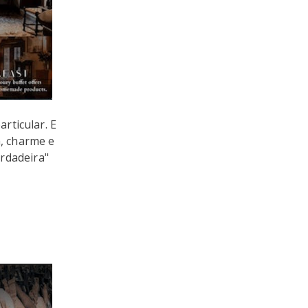
rticular. E
a, charme e
rdadeira"