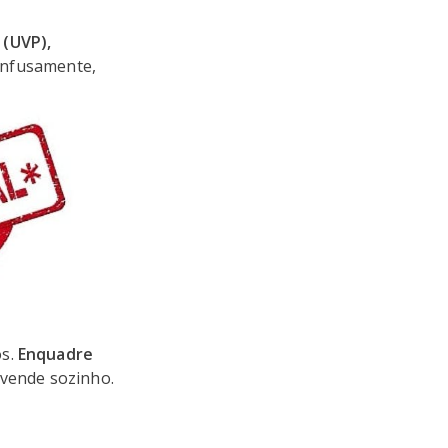
 (UVP),
onfusamente,
os.
Enquadre
 vende sozinho.