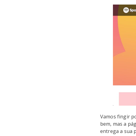
Vamos fingir p
bem, mas a pági
entrega a sua 