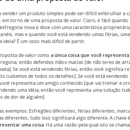
a vender um produto simples pode ser difícil embrulhar a c
- em torno de uma proposta de valor. Claro, é fácil quando
sfregona nova e doce com uma característica proprietári
 anéis, mas e quando você está vendendo umas férias, um
a ideia? É um osso mais difícil de partir.
roposta de valor como
a única coisa que você representa
fregona, então defendes mãos macias [de não teres de ar
da]. Se você está vendendo férias, então você significa r
nós cuidamos de todos os detalhes]. Se você está vendend
você representa um amigo conhecido [que vai treinar e or
endendo uma idéia, então você representa uma solução tu
s de dor de alguém].
s exemplos. Esfregões diferentes, férias diferentes, marc
as diferentes, tudo isso significará algo diferente. A chave 
resentar uma coisa
. Há uma razão pela qual isto se cha