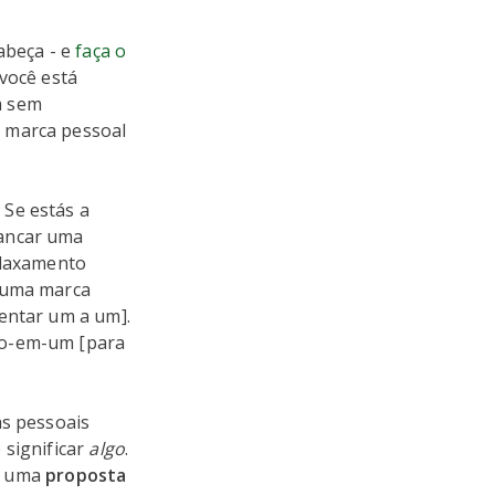
abeça - e
faça o
 você está
a sem
a marca pessoal
: Se estás a
rancar uma
elaxamento
o uma marca
ientar um a um].
do-em-um [para
as pessoais
é significar
algo
.
ma uma
proposta