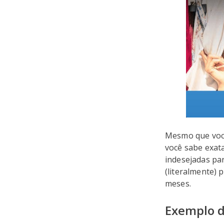
Mesmo que você
você sabe exata
indesejadas pa
(literalmente) 
meses.
Exemplo d