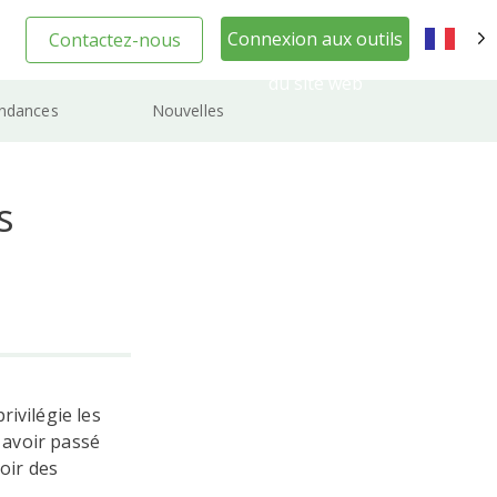
Connexion aux outils
Contactez-nous
FR
du site web
ndances
Nouvelles
s
ivilégie les
s avoir passé
voir des