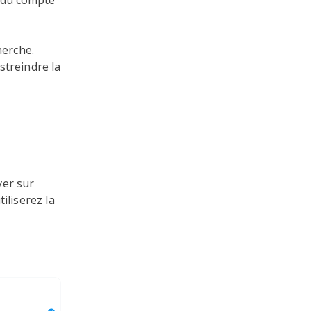
s du compte
herche.
streindre la
ver sur
iliserez la