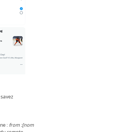
s savez
ne :
from :[nom