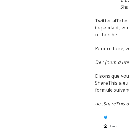
d'ut
Shar
Twitter affiche
Cependant, vous
recherche.
Pour ce faire, 
De : [nom d'uti
Disons que vou
ShareThis a eu 
formule suivant
de :ShareThis 