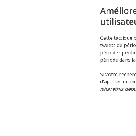
Améliore
utilisate
Cette tactique 
tweets de pério
période spécifi
période dans la
Si votre recher
d'ajouter un mo
:sharethis depu