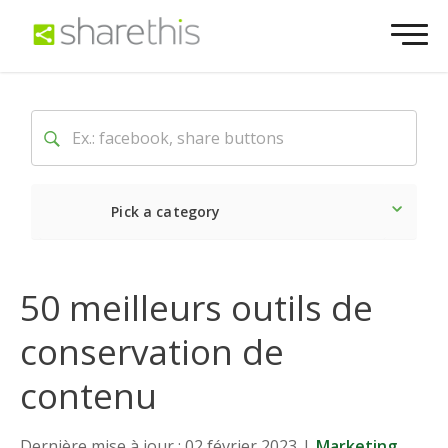
Pick a category
Dernière
Sociale
Mark
50 meilleurs outils de
conservation de
contenu
Dernière mise à jour : 02 février 2023
|
Marketing