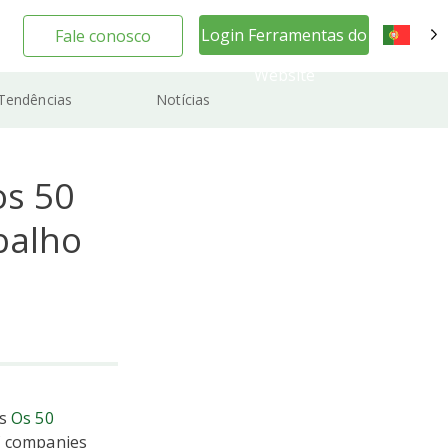
Login Ferramentas do
Fale conosco
PT
Website
Tendências
Notícias
s 50
balho
os
Os 50
f companies