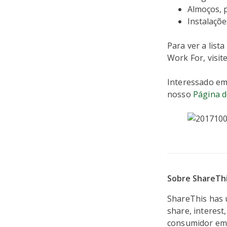
Almoços, p
Instalaçõ
Para ver a lis
Work For, visi
Interessado em
nosso
Página d
Sobre ShareTh
ShareThis has u
share, interes
consumidor em 