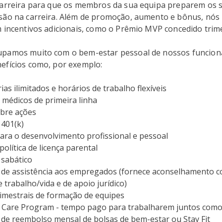
carreira para que os membros da sua equipa preparem os 
são na carreira. Além de promoção, aumento e bônus, nó
m incentivos adicionais, como o Prêmio MVP concedido trim
pamos muito com o bem-estar pessoal de nossos funcioná
efícios como, por exemplo:
rias ilimitados e horários de trabalho flexíveis
 médicos de primeira linha
bre ações
401(k)
ara o desenvolvimento profissional e pessoal
olítica de licença parental
sabático
de assistência aos empregados (fornece aconselhamento co
e trabalho/vida e de apoio jurídico)
rimestrais de formação de equipes
 Care Program - tempo pago para trabalharem juntos como
de reembolso mensal de bolsas de bem-estar ou Stay Fit