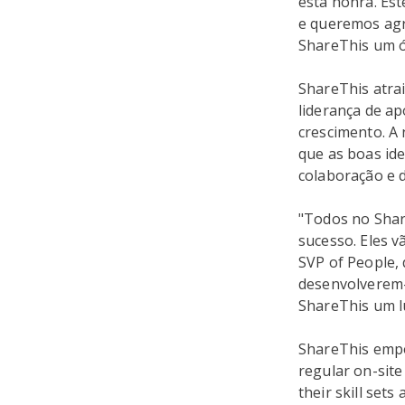
esta honra. Est
e queremos agr
ShareThis um ó
ShareThis atrai
liderança de a
crescimento. A 
que as boas id
colaboração e 
"Todos no Shar
sucesso. Eles v
SVP of People,
desenvolverem-s
ShareThis um lu
ShareThis empo
regular on-site
their skill se