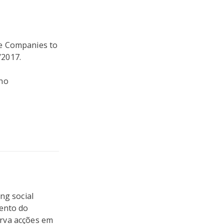
ze Companies to
/2017.
 no
ng social
mento do
erva acções em