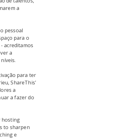
ão de talentos,
rnarem a
so pessoal
spaço para o
" - acreditamos
ver a
níveis.
ivação para ter
rieu, ShareThis'
dores a
uar a fazer do
 hosting
ns to sharpen
ching e