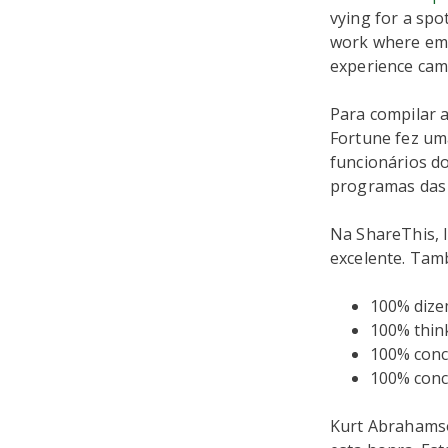
vying for a spot
work where emp
experience cama
Para compilar 
Fortune fez um
funcionários d
programas das 
Na ShareThis, I
excelente. Tam
100% dizem
100% think
100% conc
100% conc
Kurt Abrahamso