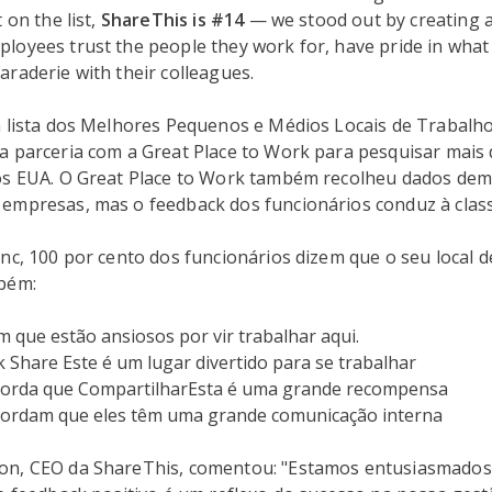
 on the list,
ShareThis is #14
— we stood out by creating a
loyees trust the people they work for, have pride in what
raderie with their colleagues.
a lista dos Melhores Pequenos e Médios Locais de Trabalho
a parceria com a Great Place to Work para pesquisar mais 
os EUA. O Great Place to Work também recolheu dados dem
empresas, mas o feedback dos funcionários conduz à classi
nc, 100 por cento dos funcionários dizem que o seu local d
bém:
 que estão ansiosos por vir trabalhar aqui.
 Share Este é um lugar divertido para se trabalhar
orda que CompartilharEsta é uma grande recompensa
ordam que eles têm uma grande comunicação interna
n, CEO da ShareThis, comentou: "Estamos entusiasmados