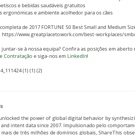
etiscos e bebidas saudáveis gratuitos
es ergonómicas e ambiente acolhedor para os cães
ta completa de 2017 FORTUNE 50 Best Small and Medium Si
te https://www.greatplacetowork.com/best-workplaces/smb
 juntar-se à nossa equipa? Confira as posições em aberto
e Contratação
e siga-nos em
LinkedIn
!
is
nlocked the power of global digital behavior by synthesizi
t, and intent data since 2007. Impulsionado pelo comporta
mais de três milhões de domínios globais, ShareThis obs