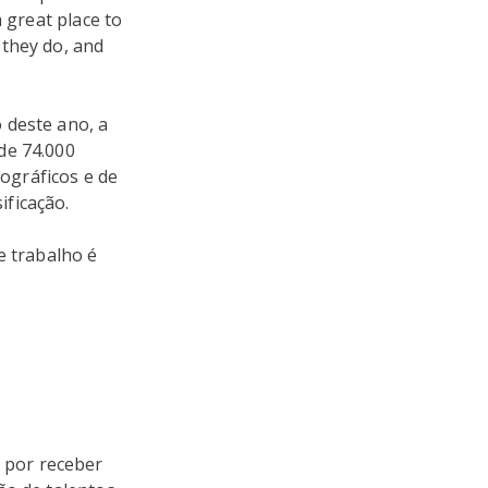
 great place to
 they do, and
 deste ano, a
de 74.000
ográficos e de
ficação.
e trabalho é
 por receber