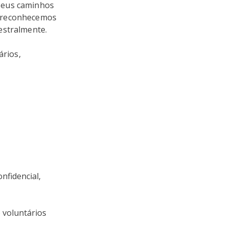
seus caminhos
s reconhecemos
estralmente.
rios,
nfidencial,
 voluntários