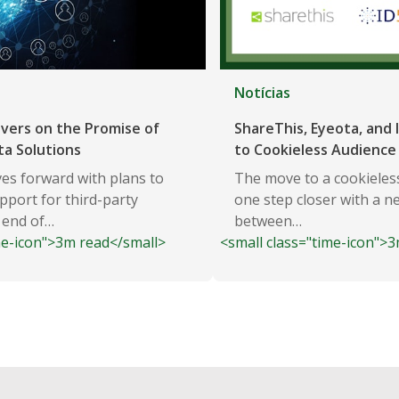
Notícias
ivers on the Promise of
ShareThis, Eyeota, and I
ta Solutions
to Cookieless Audience
es forward with plans to
The move to a cookieless
pport for third-party
one step closer with a n
 end of…
between…
me-icon">3m read</small>
<small class="time-icon">