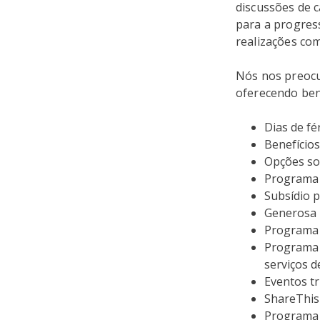
discussões de 
para a progres
realizações co
Nós nos preocu
oferecendo ben
Dias de fé
Benefícios
Opções so
Programa 
Subsídio p
Generosa p
Programa 
Programa 
serviços d
Eventos t
ShareThis
Programa 