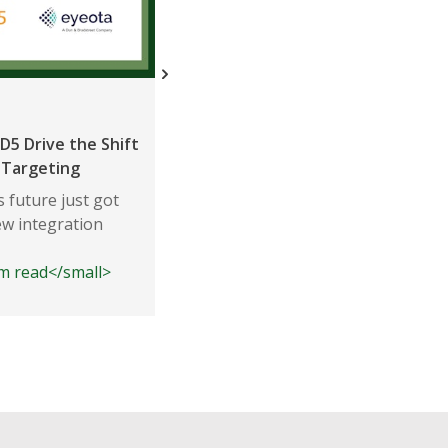
Notícias
D5 Drive the Shift
ShareThis in Top 1% of Neutronia
 Targeting
Data Privacy Rankings for Third
Consecutive Quarter
 future just got
ew integration
According to Neutronian's quarter
released Data Privacy Scores, Sha
3m read</small>
consistently ranks as one of the l
<small class="time-icon">3m read</s