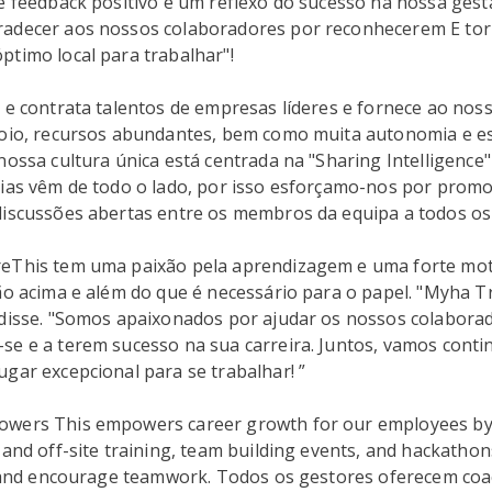
e feedback positivo é um reflexo do sucesso na nossa gest
adecer aos nossos colaboradores por reconhecerem E to
ptimo local para trabalhar"!
 e contrata talentos de empresas líderes e fornece ao nos
poio, recursos abundantes, bem como muita autonomia e e
nossa cultura única está centrada na "Sharing Intelligence
eias vêm de todo o lado, por isso esforçamo-nos por promo
discussões abertas entre os membros da equipa a todos os 
eThis tem uma paixão pela aprendizagem e uma forte mot
ão acima e além do que é necessário para o papel. "Myha T
 disse. "Somos apaixonados por ajudar os nossos colabora
e e a terem sucesso na sua carreira. Juntos, vamos contin
gar excepcional para se trabalhar! ”
wers This empowers career growth for our employees by
 and off-site training, team building events, and hackatho
ts and encourage teamwork. Todos os gestores oferecem coa