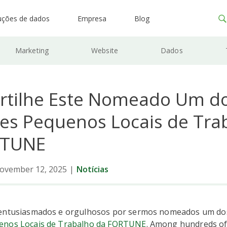
uções de dados
Empresa
Blog
Marketing
Website
Dados
tilhe Este Nomeado Um do
es Pequenos Locais de Tra
RTUNE
ovember 12, 2025
|
Notícias
 entusiasmados e orgulhosos por sermos nomeados um d
enos Locais de Trabalho da FORTUNE
. Among hundreds o