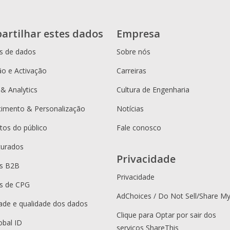
artilhar estes dados
Empresa
s de dados
Sobre nós
o e Activação
Carreiras
 & Analytics
Cultura de Engenharia
cimento & Personalização
Notícias
os do público
Fale conosco
curados
Privacidade
es B2B
Privacidade
s de CPG
AdChoices / Do Not Sell/Share M
dade e qualidade dos dados
Clique para Optar por sair dos
obal ID
serviços ShareThis