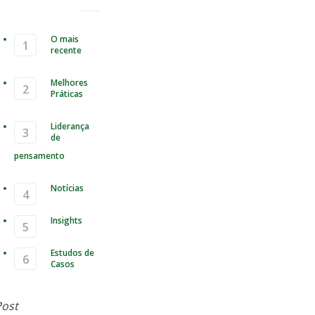
O mais
recente
Melhores
Práticas
Liderança
de
pensamento
Notícias
Insights
Estudos de
Casos
Correcção de uma emissão de
Post