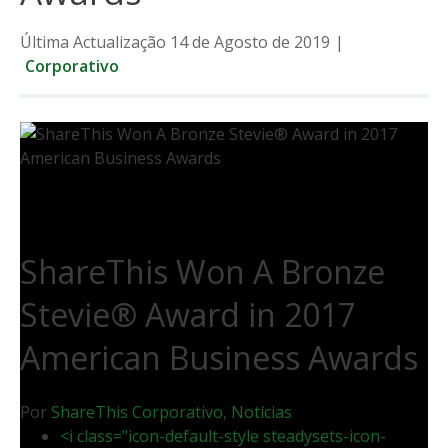
Última Actualização 14 de Agosto de 2019
|
Corporativo
ShareThis Won A Bronze
Stevie® Award in 2017
American Business Awards
Por
ShareThis
Corporativo
,
Notícias
<i class="icon-default-style steadysets-icon-