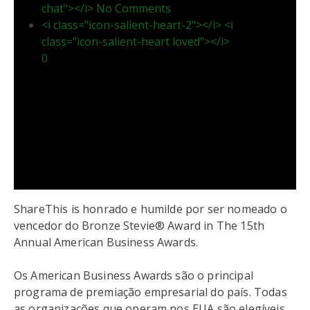
chat"></i> No Comments
<i class="icon-salient-heart-2"></i> <i
class="icon-salient-heart loved"></i>
0
ShareThis is honrado e humilde por ser nomeado o
vencedor do Bronze Stevie® Award in The 15th
Annual American Business Awards.
Os American Business Awards são o principal
programa de premiação empresarial do país. Todas
as organizações que operam nos EUA são elegíveis