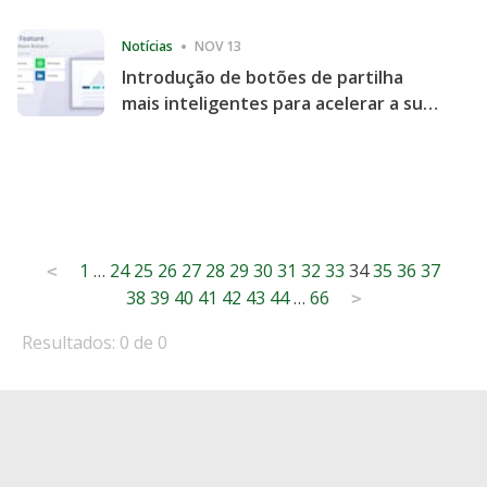
Consecutive Quarter
Notícias
NOV 13
Introdução de botões de partilha
mais inteligentes para acelerar a sua
partilha e envolvimento no website
Posts
1
…
24
25
26
27
28
29
30
31
32
33
34
35
36
37
<
38
39
40
41
42
43
44
…
66
pagination
>
Resultados: 0 de 0